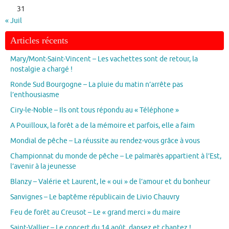
31
« Juil
Articles récents
Mary/Mont-Saint-Vincent – Les vachettes sont de retour, la
nostalgie a chargé !
Ronde Sud Bourgogne – La pluie du matin n’arrête pas
l’enthousiasme
Ciry-le-Noble – Ils ont tous répondu au « Téléphone »
A Pouilloux, la forêt a de la mémoire et parfois, elle a faim
Mondial de pêche – La réussite au rendez-vous grâce à vous
Championnat du monde de pêche – Le palmarès appartient à l’Est,
l’avenir à la jeunesse
Blanzy – Valérie et Laurent, le « oui » de l’amour et du bonheur
Sanvignes – Le baptême républicain de Livio Chauvry
Feu de forêt au Creusot – Le « grand merci » du maire
Saint-Vallier – Le concert du 14 août, dansez et chantez !