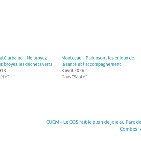
é urbaine – Ne broyez
Montceau – Parkinson : les enjeux de
ir, broyez les déchets verts
la santé et l’accompagnement
018
8 avril 2026
iété"
Dans "Santé"
CUCM – Le COS fait le plein de joie au Parc d
Combes