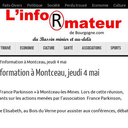
Faits-Divers
Politique
Société
Perdu trouvé
Economie
Culture
 trouvé
Economie
Culture
Santé
Associations
Sports
’information à Montceau, jeudi 4 mai
nformation à Montceau, jeudi 4 mai
 France Parkinson » à Montceau-les-Mines. Lors de cette réunion,
ants sur les actions menées par l’association France Parkinson,
e Elisabeth, au Bois du Verne pour assister aux conférences, déba