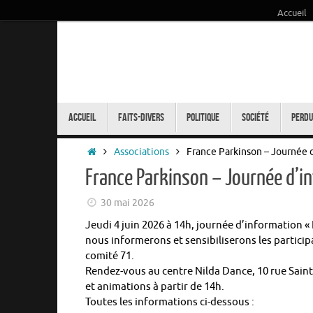
Accueil
Passer
au
contenu
Passer
au
Accueil
Faits-Divers
Politique
Société
Perdu
contenu
Accueil
Associations
France Parkinson – Journée d
France Parkinson – Journée d’i
30 mai 2026
Jeudi 4 juin 2026 à 14h, journée d’information «
nous informerons et sensibiliserons les particip
comité 71.
Rendez-vous au centre Nilda Dance, 10 rue Saint
et animations à partir de 14h.
Toutes les informations ci-dessous :