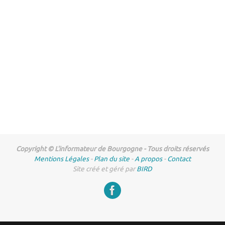
Copyright © L'informateur de Bourgogne - Tous droits réservés
Mentions Légales
-
Plan du site
-
A propos
-
Contact
Site créé et géré par
BIRD