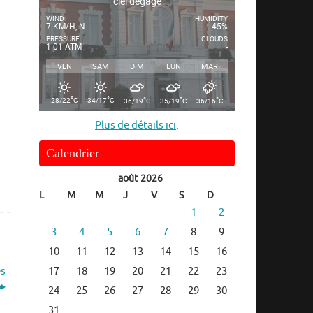
ciel dégagé
WIND
HUMIDITY
7 KM/H, N
45%
PRESSURE
CLOUDS
1.01 ATM
-
VEN
SAM
DIM
LUN
MAR
°
°
°
°
°
28/22
C
34/17
C
36/19
C
35/19
C
36/16
C
Plus de détails ici
.
Calendrier
août 2026
L
M
M
J
V
S
D
1
2
3
4
5
6
7
8
9
10
11
12
13
14
15
16
17
18
19
20
21
22
23
es
24
25
26
27
28
29
30
31