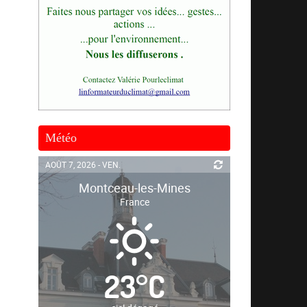
Météo
AOÛT 7, 2026 - VEN.
Montceau-les-Mines
France
23
°
C