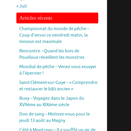
« Juil
Articles récents
Championnat du monde de pêche –
Coup d’envoi ce vendredi matin, la
tension est maximale
Rencontre – Quand les bois de
Pouilloux réveillent les monstres
Mondial de pêche – Venez vous essayer
à l’épervier !
Saint-Clément-sur-Guye – « Comprendre
et restaurer le bâti ancien »
Buxy – Voyagez dans le Japon du
XVIIème au XIXème siècle
Don de sang – Motivez-vous pour le
jeudi 13 août au Magny
L’été à Montceau – Il a soufflé un air de