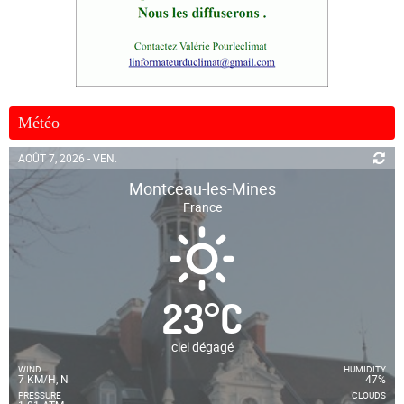
Météo
AOÛT 7, 2026 - VEN.
Montceau-les-Mines
France
23
°
C
ciel dégagé
WIND
HUMIDITY
7 KM/H, N
47%
PRESSURE
CLOUDS