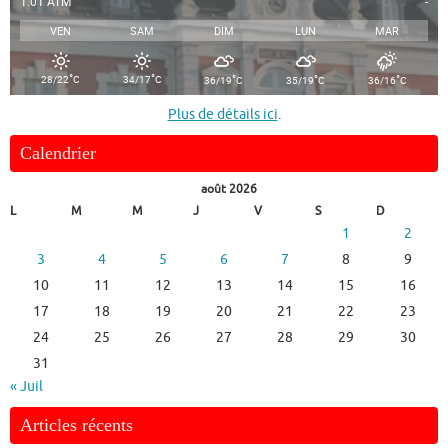
1.01 ATM
-
VEN
SAM
DIM
LUN
MAR
°
°
°
°
°
28/22
C
34/17
C
36/19
C
35/19
C
36/16
C
Plus de détails ici
.
Calendrier
août 2026
L
M
M
J
V
S
D
1
2
3
4
5
6
7
8
9
10
11
12
13
14
15
16
17
18
19
20
21
22
23
24
25
26
27
28
29
30
31
« Juil
Articles récents