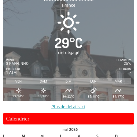
France
29
°
C
ciel dégagé
WIND
HUMIDITY
8 KM/H, NNO
25%
PRESSURE
CLOUDS
1 ATM
-
VEN
SAM
DIM
LUN
MAR
°
°
°
°
°
29/24
C
35/18
C
36/22
C
35/18
C
34/17
C
Plus de détails ici
.
Calendrier
mai 2026
L
M
M
J
V
S
D