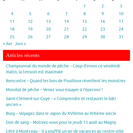
1
2
3
4
5
6
7
8
9
10
11
12
13
14
15
16
17
18
19
20
21
22
23
24
25
26
27
28
29
30
31
« Avr
Juin »
Articles récents
Championnat du monde de pêche – Coup d’envoi ce vendredi
matin, la tension est maximale
Rencontre – Quand les bois de Pouilloux réveillent les monstres
Mondial de pêche – Venez vous essayer à l’épervier !
Saint-Clément-sur-Guye – « Comprendre et restaurer le bâti
ancien »
Buxy – Voyagez dans le Japon du XVIIème au XIXème siècle
Don de sang – Motivez-vous pour le jeudi 13 août au Magny
L’été à Montceau – Il a soufflé un air de vacances au centre-ville