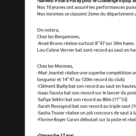
-Samedi 9 mai à Paray pour le Challenge Equip’at
Nos 10 jeunes ont assuré les performances puisq
Nos minimes se classent 2eme du département a
On notera,
Chez les Benjamines,
-Anaé Bruno réalise surtout 8’’47 sur 50m haies.
Lou-Coline Verrier bat sont record au saut en h
Chez les Minimes,
-Maé Jeantet réalise une superbe compétition av
longueur et 14’’47 au 120m record du club)
-Clément Bailly bat son record au saut en hauteu
-Isaac Fausta bat son record sur le lancer du poi
-Safiya Sekhri bat son record au 80m (11’’53)
-Sarah Rossignol bat son record au triple saut (1
-Sasha Tissier réalise un joli concours de saut à
-Florine Boyer Caron débutait sur la piste et r
-Dimanche 17 mai,