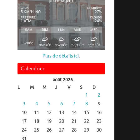
peu nuageux
WIND
HUMIDITY
5 KM/H, NO
27%
PRESSURE
CLOUDS
1 ATM
24%
SAM
DIM
LUN
MAR
MER
°
-/30
C
°
°
°
°
35/19
C
35/19
C
36/17
C
36/18
C
Plus de détails ici
.
Calendrier
août 2026
L
M
M
J
V
S
D
1
2
3
4
5
6
7
8
9
10
11
12
13
14
15
16
17
18
19
20
21
22
23
24
25
26
27
28
29
30
31