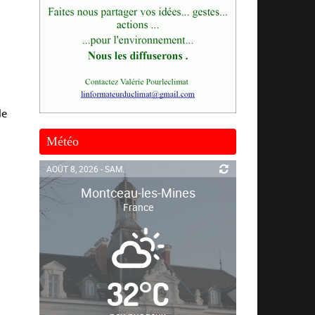
de
Météo
AOÛT 8, 2026 - SAM.
Montceau-les-Mines
France
32
°
C