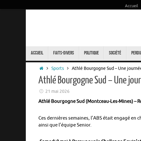
Accueil
Passer
au
contenu
Passer
au
Accueil
Faits-Divers
Politique
Société
Perdu
contenu
Accueil
Sports
Athlé Bourgogne Sud – Une journée
Athlé Bourgogne Sud – Une jour
21 mai 2026
Athlé Bourgogne Sud (Montceau-Les-Mines) – Ré
Ces dernières semaines, l’ABS était engagé en 
ainsi que l’équipe Senior.