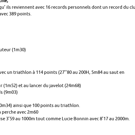
hlé,
u’ ils reviennent avec 16 records personnels dont un record du cl
vec 389 points.
auteur (1m30)
ec un triathlon à 114 points (27’’80 au 200H, 5m84 au saut en
r (1m52) et au lancer du javelot (24m68)
ds (9m03)
0m34) ainsi que 100 points au triathlon.
 la perche avec 2m60
éalise 3’59 au 1000m tout comme Lucie Bonnin avec 8’17 au 2000m.