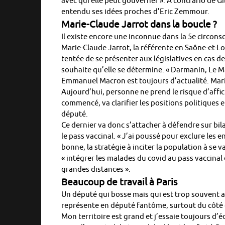
avec qui elle peut gouverner ». A contrario de Gille
entendu ses idées proches d’Eric Zemmour.
Marie-Claude Jarrot dans la boucle ?
Il existe encore une inconnue dans la 5e circonsc
Marie-Claude Jarrot, la référente en Saône-et-Loi
tentée de se présenter aux législatives en cas d
souhaite qu’elle se détermine. « Darmanin, Le Ma
Emmanuel Macron est toujours d’actualité. Mari
Aujourd’hui, personne ne prend le risque d’affi
commencé, va clarifier les positions politiques 
député.
Ce dernier va donc s’attacher à défendre sur bilan
le pass vaccinal. « J’ai poussé pour exclure les e
bonne, la stratégie à inciter la population à se
« intégrer les malades du covid au pass vaccinal
grandes distances ».
Beaucoup de travail à Paris
Un député qui bosse mais qui est trop souvent ab
représente en député fantôme, surtout du côté 
Mon territoire est grand et j’essaie toujours d’