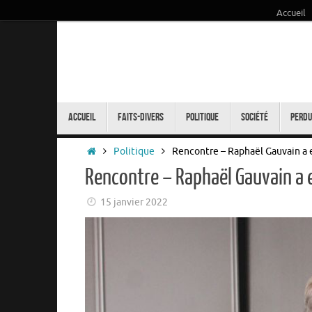
Accueil
Passer
au
contenu
Passer
au
Accueil
Faits-Divers
Politique
Société
Perdu
contenu
Accueil
Politique
Rencontre – Raphaël Gauvain a eu
Rencontre – Raphaël Gauvain a e
15 janvier 2022