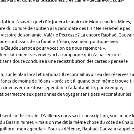
s Platret dont « la position est très claire » déclare-t-il, sous-
ription, à savoir quel rôle jouera le maire de Montceau-les-Mines,
re du comité de soutien à la candidate des LR ? Ne sera-t-elle pas
e victoire de son amie, Valérie Pécresse ? Là encore Raphaël Gauvai
ire sont issus de sa famille. L’élargissement politique avec
e-Claude Jarrot a pour vocation de nous rejoindre ».
cher clairement ses envies. « La campagne qui n’a pas encore
et sans doute conduire à une redistribution des cartes » pense le
, sur le plan local et national. Il reconnaît avoir eu des réserves s
nfants de moins de 16 ans » précise-t-il, quand bien même trouve-t-i
 vacciner avec une dose cependant d’adaptabilité, par exemple,
 et permettre aux personnes de voyager sans pass vaccinal sur les
sent sur le terrain. D’ailleurs dans sa circonscription, son image l
du Bassin minier, « mais on me dit la même chose du côté de Chalo
équilibrer mon agenda ». Pour sa défense, Raphaël Gauvain rappelle