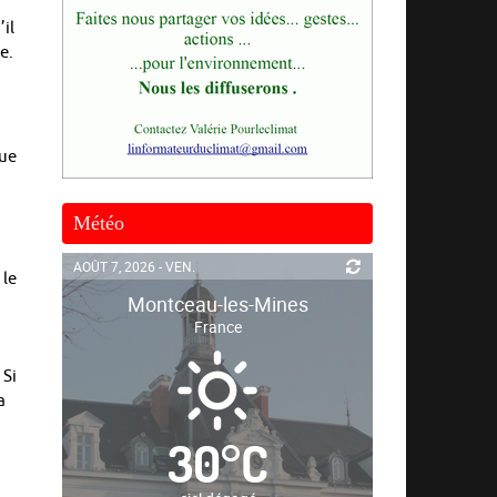
il
e.
que
Météo
AOÛT 7, 2026 - VEN.
 le
Montceau-les-Mines
France
 Si
a
30
°
C