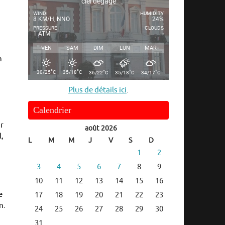
ciel dégagé
WIND
HUMIDITY
8 KM/H, NNO
24%
PRESSURE
CLOUDS
1 ATM
-
VEN
SAM
DIM
LUN
MAR
n
°
°
°
°
°
30/25
C
35/18
C
36/22
C
35/18
C
34/17
C
Plus de détails ici
.
Calendrier
ur
août 2026
l,
L
M
M
J
V
S
D
1
2
3
4
5
6
7
8
9
10
11
12
13
14
15
16
e
17
18
19
20
21
22
23
n.
24
25
26
27
28
29
30
31