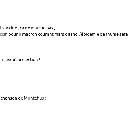
t vacciné , ça ne marche pas ,
accin pour o macron courant mars quand l’épidémie de rhume sera
ur jusqu’au élection !
ille chanson de Montéhus :