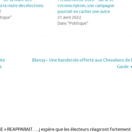
 à la route des élections
circonscription, une campagne
2
pourrait en cacher une autre
itique"
21 avril 2022
Dans "Politique"
ute
Blanzy – Une banderole offerte aux Chevaliers de 
s
Gaule
ME » REAPPARAIT…..j espère que les électeurs réagiront fortement