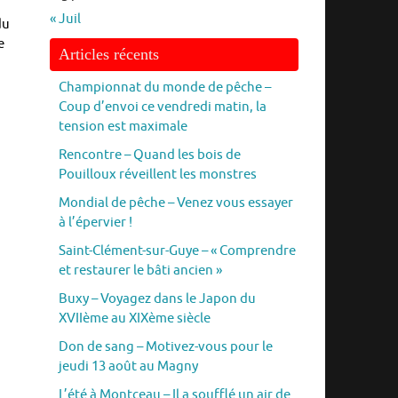
« Juil
du
e
Articles récents
Championnat du monde de pêche –
Coup d’envoi ce vendredi matin, la
tension est maximale
Rencontre – Quand les bois de
Pouilloux réveillent les monstres
Mondial de pêche – Venez vous essayer
à l’épervier !
Saint-Clément-sur-Guye – « Comprendre
et restaurer le bâti ancien »
Buxy – Voyagez dans le Japon du
XVIIème au XIXème siècle
Don de sang – Motivez-vous pour le
jeudi 13 août au Magny
L’été à Montceau – Il a soufflé un air de