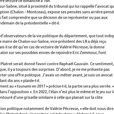
ère lecture ce dimanche à 16h.
r-Saône, situé à proximité du tribunal qui lui rappelle l’avocat qu’
cription (Chalon – Montceau), expose ses pensées sans arrière-pensé
ous fait comprendre que sa décision de se représenter ou pas aux
ndemain de la présidentielle » dit-il.
e d’observateurs de la vie politique du département, que tout indi
le maire de Chalon-sur-Saône, vice-président des LR a déjà reçu
ais il se dit qu’en cas de victoire de Valérie Pécresse, la donne
halon sur ses possibles envies de rejoindre Eric Zemmour, font
es Platret serait donné favori contre Raphaël Gauvain. Ce sentiment,
que, il y a toujours des surprises. D’abord, je ne me présente pas
rter une offre politique. J’avais un métier avant, je suis un avocat
ant dix ans » plaide-t-il.
ment au « tsunami en 2017 » précise-t-il, la partie sera plus serrée. «
ns l’opposition ». En 2022, l’élan n’est plus le même et le jeu sur l
uré d’une grisaille similaire à celle qui planait sur la côte
ion politique notamment de Valérie Pécresse, « elle doit nous dire