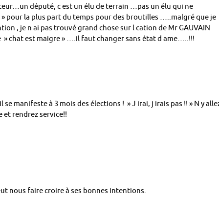
cteur…un député, c est un élu de terrain …pas un élu qui ne
» pour la plus part du temps pour des broutilles …..malgré que je
ntion , je n ai pas trouvé grand chose sur l cation de Mr GAUVAIN
 » chat est maigre » ….il faut changer sans état d ame…..!!!
se manifeste à 3 mois des élections ! » J irai, j irais pas !! » N y alle
 et rendrez service!!
eut nous faire croire à ses bonnes intentions.