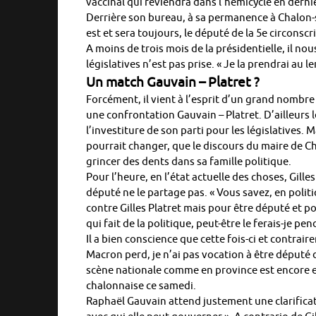
vaccinal qui reviendra dans l’hémicycle en derni
Derrière son bureau, à sa permanence à Chalon-su
est et sera toujours, le député de la 5e circons
A moins de trois mois de la présidentielle, il n
législatives n’est pas prise. « Je la prendrai au le
Un match Gauvain – Platret ?
Forcément, il vient à l’esprit d’un grand nombr
une confrontation Gauvain – Platret. D’ailleurs 
l’investiture de son parti pour les législatives. M
pourrait changer, que le discours du maire de C
grincer des dents dans sa famille politique.
Pour l’heure, en l’état actuelle des choses, Gill
député ne le partage pas. « Vous savez, en politi
contre Gilles Platret mais pour être député et po
qui fait de la politique, peut-être le ferais-je pend
Il a bien conscience que cette fois-ci et contraire
Macron perd, je n’ai pas vocation à être député da
scène nationale comme en province est encore ento
chalonnaise ce samedi.
Raphaël Gauvain attend justement une clarificat