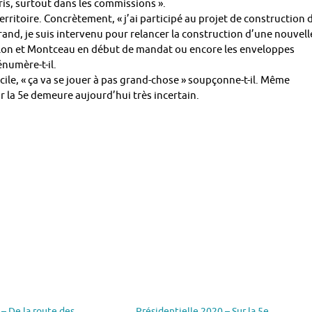
aris, surtout dans les commissions ».
territoire. Concrètement, « j’ai participé au projet de construction 
and, je suis intervenu pour relancer la construction d’une nouvell
alon et Montceau en début de mandat ou encore les enveloppes
numère-t-il.
cile, « ça va se jouer à pas grand-chose » soupçonne-t-il. Même
r la 5e demeure aujourd’hui très incertain.
– De la route des
Présidentielle 2020 – Sur la 5e