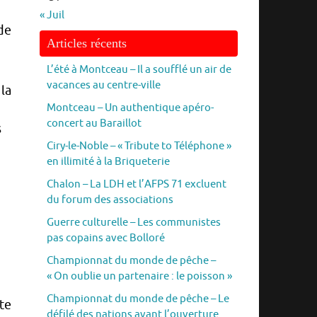
« Juil
de
Articles récents
L’été à Montceau – Il a soufflé un air de
vacances au centre-ville
 la
Montceau – Un authentique apéro-
concert au Baraillot
s
Ciry-le-Noble – « Tribute to Téléphone »
en illimité à la Briqueterie
Chalon – La LDH et l’AFPS 71 excluent
du forum des associations
Guerre culturelle – Les communistes
pas copains avec Bolloré
Championnat du monde de pêche –
« On oublie un partenaire : le poisson »
Championnat du monde de pêche – Le
te
défilé des nations avant l’ouverture