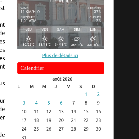
ciel dégagé
st
WIND
HUMIDITY
11 KM/H, O
37%
PRESSURE
CLOUDS
1.01 ATM
2%
nt
JEU
VEN
SAM
DIM
LUN
de
es
°
°
°
°
°
30/22
C
33/18
C
34/18
C
35/19
C
33/18
C
des
Plus de détails ici
.
es
ant
Calendrier
août 2026
us
L
M
M
J
V
S
D
1
2
ur
3
4
5
6
7
8
9
de
10
11
12
13
14
15
16
er
17
18
19
20
21
22
23
24
25
26
27
28
29
30
 de
31