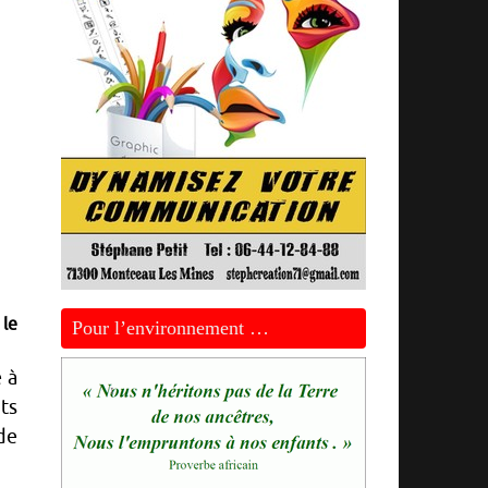
 le
Pour l’environnement …
 à
ts
de