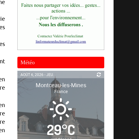
une
ie
es
les
nt
Météo
AOÛT 6, 2026 - JEU.
en
Montceau-les-Mines
re
France
en
fre
re
29
°
C
en
.