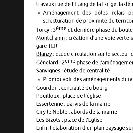
travaux rue de l’Etang de la Forge, la dé
Aménagement des pôles relais pou
structuration de proximité du territo
ème
Torcy
: 3
et dernière phase du boule
Montchanin
: création d’une voie verte s
gare TER
Blanzy
: étude circulation sur le secteu
ème
Génelard
: 2
phase de l’aménagemen
Sanvignes
: étude de centralité
Promouvoir des aménagements durable
Gourdon
: centralité du bourg
Pouilloux
: place de l’église
Essertenne
: parvis de la mairie
Ciry le Noble
: abords de la mairie
Les Bizots
: place de l’Eglise
Enfin l’élaboration d’un plan paysage s