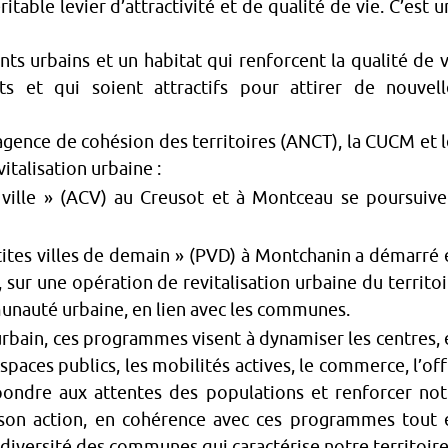
table levier d’attractivité et de qualité de vie. C’est 
s urbains et un habitat qui renforcent la qualité de v
ts et qui soient attractifs pour attirer de nouvell
 l’agence de cohésion des territoires (ANCT), la CUCM et 
talisation urbaine :
ille » (ACV) au Creusot et à Montceau se poursuive
tes villes de demain » (PVD) à Montchanin a démarré 
 sur une opération de revitalisation urbaine du territoi
munauté urbaine, en lien avec les communes.
rbain, ces programmes visent à dynamiser les centres, 
espaces publics, les mobilités actives, le commerce, l’of
ondre aux attentes des populations et renforcer not
 son action, en cohérence avec ces programmes tout 
diversité des communes qui caractérise notre territoire