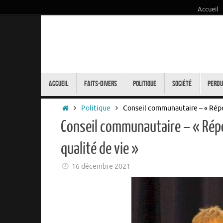
Accueil
Passer
au
contenu
Passer
au
Accueil
Faits-Divers
Politique
Société
Perdu
contenu
Accueil
Politique
Conseil communautaire – « Répo
Conseil communautaire – « Rép
qualité de vie »
16 décembre 2021