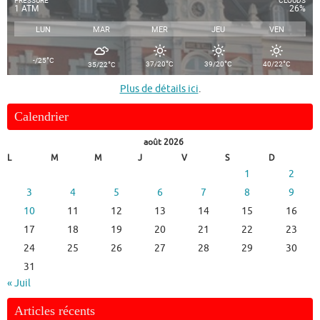
PRESSURE
CLOUDS
1 ATM
26%
LUN
MAR
MER
JEU
VEN
°
-/25
C
°
°
°
°
37/20
C
39/20
C
40/22
C
35/22
C
Plus de détails ici
.
Calendrier
août 2026
L
M
M
J
V
S
D
1
2
3
4
5
6
7
8
9
10
11
12
13
14
15
16
17
18
19
20
21
22
23
24
25
26
27
28
29
30
31
« Juil
Articles récents