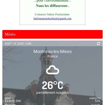
Météo
AOÛT 10, 2026 - LUN.
Montceau-les-Mines
France
26
°
C
partiellement nuageux
WIND
HUMIDITY
4 KM/H, ENE
53%