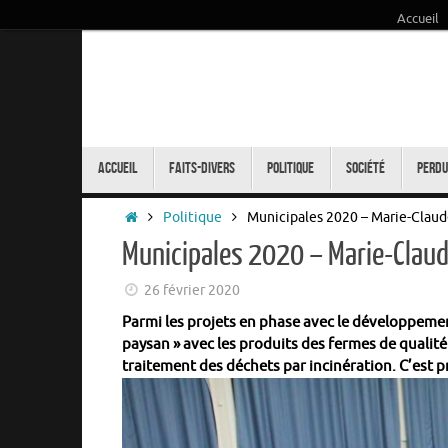
Accueil
Passer
au
contenu
Passer
au
Accueil
Faits-Divers
Politique
Société
Perdu
contenu
Accueil
Politique
Municipales 2020 – Marie-Claude
Municipales 2020 – Marie-Claude
26 février 2020
Parmi les projets en phase avec le développeme
paysan » avec les produits des fermes de qualité
traitement des déchets par incinération. C’est p