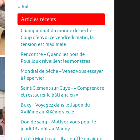
« Juil
Articles récents
Championnat du monde de pêche –
Coup d’envoi ce vendredi matin, la
tension est maximale
Rencontre – Quand les bois de
Pouilloux réveillent les monstres
Mondial de pêche – Venez vous essayer
à l’épervier !
Saint-Clément-sur-Guye – « Comprendre
et restaurer le bâti ancien »
Buxy – Voyagez dans le Japon du
XVIIème au XIXème siècle
Don de sang – Motivez-vous pour le
jeudi 13 août au Magny
L’été à Montceau – Il a soufflé un air de