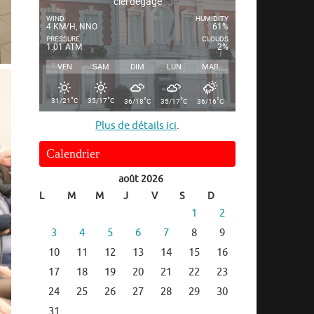
ciel dégagé
WIND
HUMIDITY
4 KM/H, NNO
61%
PRESSURE
CLOUDS
1.01 ATM
2%
VEN
SAM
DIM
LUN
MAR
°
°
°
°
°
31/21
C
35/17
C
36/18
C
35/17
C
36/16
C
Plus de détails ici
.
Calendrier
août 2026
L
M
M
J
V
S
D
1
2
3
4
5
6
7
8
9
10
11
12
13
14
15
16
17
18
19
20
21
22
23
24
25
26
27
28
29
30
31