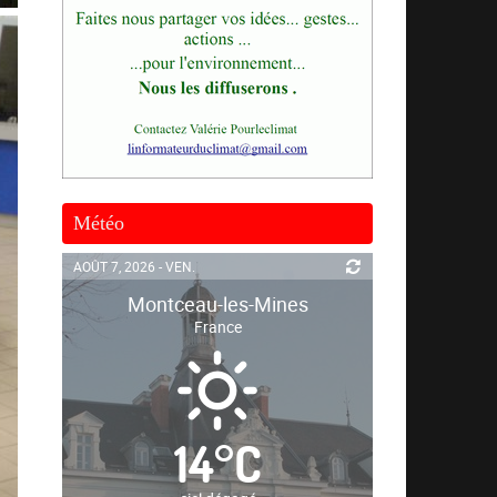
Météo
AOÛT 7, 2026 - VEN.
Montceau-les-Mines
France
14
°
C