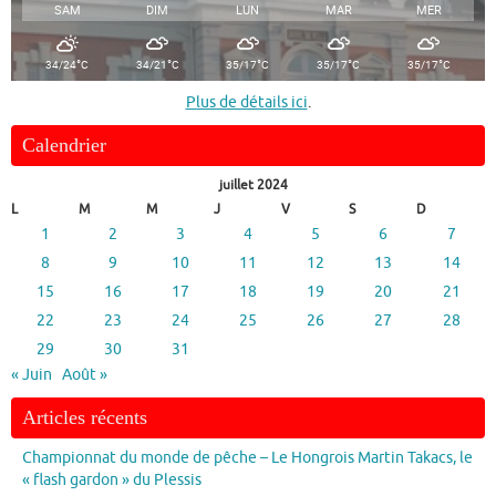
SAM
DIM
LUN
MAR
MER
°
°
°
°
°
34/24
C
34/21
C
35/17
C
35/17
C
35/17
C
Plus de détails ici
.
Calendrier
juillet 2024
L
M
M
J
V
S
D
1
2
3
4
5
6
7
8
9
10
11
12
13
14
15
16
17
18
19
20
21
22
23
24
25
26
27
28
29
30
31
« Juin
Août »
Articles récents
Championnat du monde de pêche – Le Hongrois Martin Takacs, le
« flash gardon » du Plessis