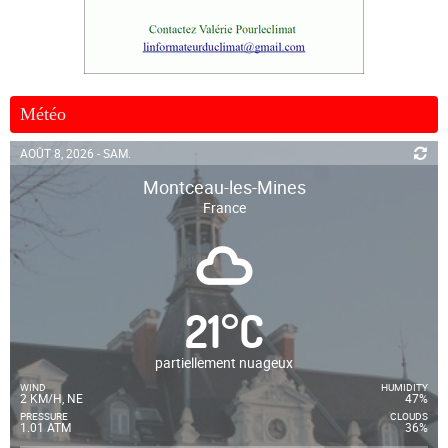
Météo
AOÛT 8, 2026 - SAM.
Montceau-les-Mines
France
21
°
C
partiellement nuageux
WIND
HUMIDITY
2 KM/H, NE
47%
PRESSURE
CLOUDS
1.01 ATM
36%