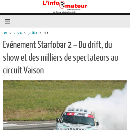
Passer
au
contenu
Accueil
2024
juillet
13
Evénement Starfobar 2 – Du drift, du
show et des milliers de spectateurs au
circuit Vaison