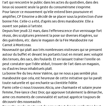
l’art qui rencontre le public dans les actes du quotidien, dans des
lieux où souvent seule la geste du consumérisme s’exprime.
Pour lancer ce mouvement qu’elle entend bien poursuivre et
amplifier, CP Emorine a décidé de se placer sous la protection d’une
bonne Fée. Celle-ci a été, d’après ses dires maraboutée. Elle a
ouvert son palais à l’artiste.
Depuis hier jeudi 22 mars, dans l’effervescence d’un vernissage fort
réussi, des sculptures prennent la pose sur diverses étagères, sur
des guéridons, etc. dans le magasin de la Fée Maraboutée rue
Carnot à Montceau.
Nouveauté qui plaît aux très nombreuses visiteuses qui se pressent
autour du buffet et devant les portants tout en mirant avec volupté
des tenues, des sacs, des foulards. Et en laissant traîner l’oreille on
peut constater que l’idée séduit, trouver de l’art dans un magasin,
ou d’autres lieux inhabituels plaît.
La bonne fée du lieu Anne Valérie, qui ne nous a pas semblé plus
maraboutée que cela, est heureuse de cette initiative qui lui paraît
toute naturelle et qui enchante sa clientèle fidèle.
Parmi celle-ci nous trouvons Alicia, une charmante et solaire jeune
femme, free-lance chez Dior, qui approuve totalement la démarche,
aime ces moments de convivialité et surtout apprécie toujours de
découvrir des nouveautés.