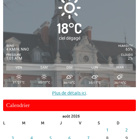
18
°
C
ciel dégagé
WIND
HUMIDITY
4 KM/H, NNO
65%
PRESSURE
CLOUDS
1.01 ATM
2%
VEN
SAM
DIM
LUN
MAR
°
°
°
°
°
31/21
C
35/17
C
36/18
C
35/17
C
36/16
C
Plus de détails ici
.
Calendrier
août 2026
L
M
M
J
V
S
D
1
2
3
4
5
6
7
8
9