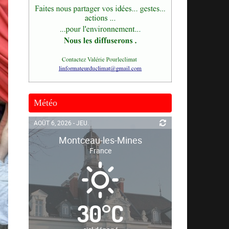
Météo
AOÛT 6, 2026 - JEU.
Montceau-les-Mines
France
30
°
C