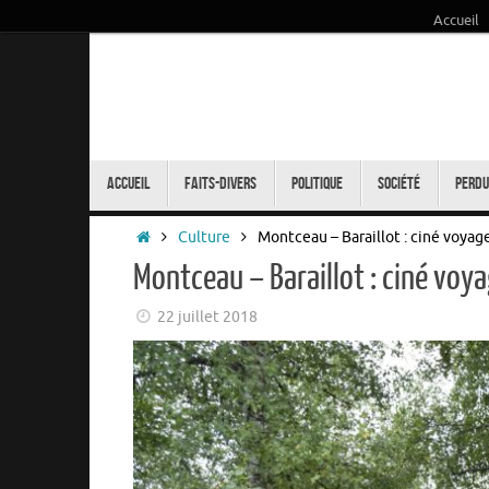
Accueil
Passer
au
contenu
Passer
au
Accueil
Faits-Divers
Politique
Société
Perdu
contenu
Accueil
Culture
Montceau – Baraillot : ciné voya
Montceau – Baraillot : ciné voy
22 juillet 2018