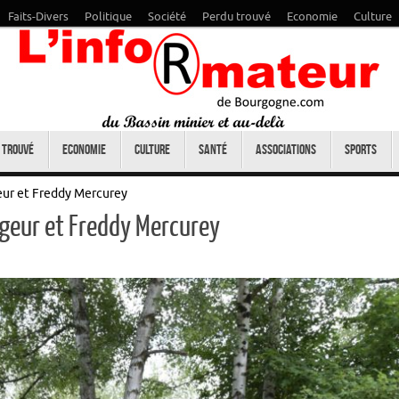
Faits-Divers
Politique
Société
Perdu trouvé
Economie
Culture
 trouvé
Economie
Culture
Santé
Associations
Sports
geur et Freddy Mercurey
ageur et Freddy Mercurey