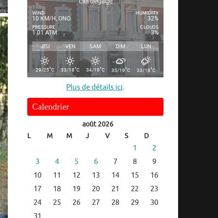
ciel dégagé
WIND
HUMIDITY
10 KM/H, ONO
32%
PRESSURE
CLOUDS
1.01 ATM
3%
JEU
VEN
SAM
DIM
LUN
°
°
°
°
°
29/25
C
33/18
C
34/18
C
35/19
C
33/18
C
Plus de détails ici
.
Calendrier
août 2026
L
M
M
J
V
S
D
1
2
3
4
5
6
7
8
9
10
11
12
13
14
15
16
17
18
19
20
21
22
23
24
25
26
27
28
29
30
31