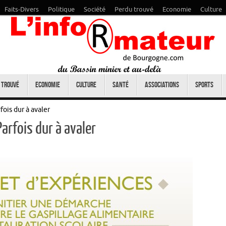
Faits-Divers
Politique
Société
Perdu trouvé
Economie
Culture
 trouvé
Economie
Culture
Santé
Associations
Sports
fois dur à avaler
Parfois dur à avaler