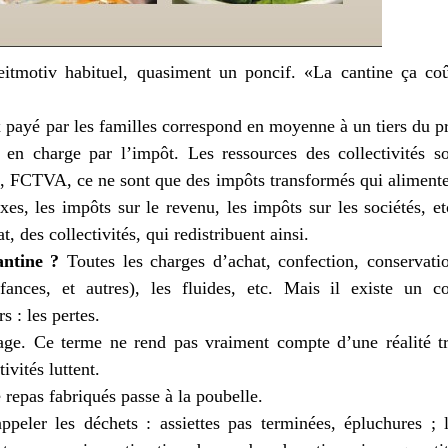
eitmotiv habituel, quasiment un poncif. «La cantine ça co
ix payé par les familles correspond en moyenne à un tiers du p
s en charge par l’impôt. Les ressources des collectivités s
ns, FCTVA, ce ne sont que des impôts transformés qui aliment
xes, les impôts sur le revenu, les impôts sur les sociétés, et
, des collectivités, qui redistribuent ainsi.
antine ?
Toutes les charges d’achat, confection, conservati
nfances, et autres), les fluides, etc. Mais il existe un c
s : les pertes.
lage. Ce terme ne rend pas vraiment compte d’une réalité t
vités luttent.
repas fabriqués passe à la poubelle.
peler les déchets : assiettes pas terminées, épluchures ; 