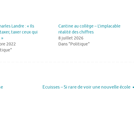
rles Landre : « Ils
Cantine au collège – L’implacable
taxer, taxer ceux qui
réalité des chiffres
 »
8 juillet 2026
bre 2022
Dans "Politique"
itique"
ne
Ecuisses – Si rare de voir une nouvelle école