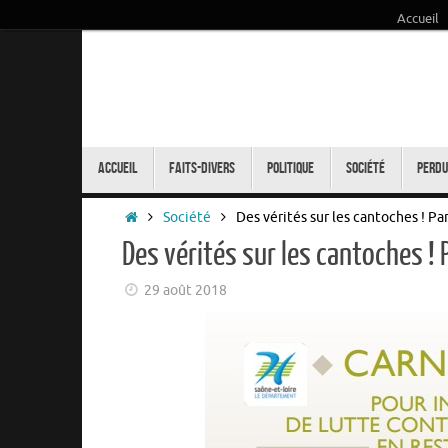
Accueil
Passer
au
contenu
Passer
au
Accueil
Faits-Divers
Politique
Société
Perdu
contenu
Accueil
Société
Des vérités sur les cantoches ! Par
Des vérités sur les cantoches ! 
29 août 2018