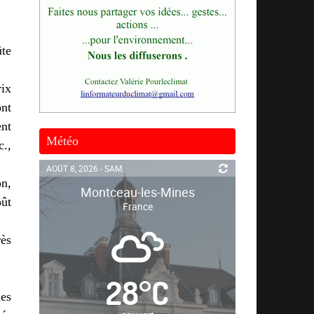
ûte
rix
ont
ent
Météo
c.,
AOÛT 8, 2026 - SAM.
on,
Montceau-les-Mines
oût
France
rès
28
°
C
les