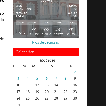
tés
couvert
WIND
HUMIDITY
3 KM/H, NNE
32%
26
PRESSURE
CLOUDS
1 ATM
100%
 la
SAM
DIM
LUN
MAR
MER
°
-/28
C
°
°
°
°
34/19
C
35/19
C
36/17
C
36/18
C
 de
Plus de détails ici
.
Calendrier
août 2026
L
M
M
J
V
S
D
1
2
3
4
5
6
7
8
9
10
11
12
13
14
15
16
17
18
19
20
21
22
23
24
25
26
27
28
29
30
31