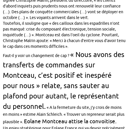
signée Christophe Malrin, président du directoire, « les clients
d’abord inquiets puis prudents nous ont renouvelé leur confiance
(…). Des plans de conquête commerciales (…) vont se déployer en
octobre (…) ». Les voyants arrivent dans le vert.
Toutefois, il souligne que « des cailloux dans les espadrilles n’ont
pas manqué: crise du composant électronique, tension sociale,
inquiétude (…) ». Montceau est dans l’oeil du cyclone. Pourtant,
Christophe Malrin ajoute: « Merci à chacun d’entre vous d’avoir tenu
le cap dans ces moments difficiles ».
« Nous avons des
Faut-il y voir un changement de cap ?
transferts de commandes sur
Montceau, c’est positif et inespéré
pour nous » relate, sans sauter au
plafond pour autant, le représentant
du personnel.
« A la fermeture du site, j’y crois de moins
en moins » estime Alain Schleich. « Trouver un repreneur serait plus
Eolane Montceau attise la convoitise.
plausible ».
Un enjeu stratégique pour Eolane France qui va devoir précisément