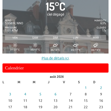
15
°
C
ciel dégagé
WIND
HUMIDITY
5 KM/H, NNO
63%
PRESSURE
CLOUDS
1.01 ATM
1%
VEN
SAM
DIM
LUN
MAR
°
°
°
°
°
31/21
C
35/17
C
36/18
C
35/17
C
36/16
C
Plus de détails ici
.
Calendrier
août 2026
L
M
M
J
V
S
D
1
2
3
4
5
6
7
8
9
10
11
12
13
14
15
16
17
18
19
20
21
22
23