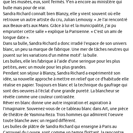
que les musées, eux, sont fermés. Y’en a encore au ministère qui
bulle mais pour de vrai.
Sandra Richard connaît bien Blanzy, elle y vient souvent où elle
retrouve un autre artiste du cru, Julian Lemousy. « Je l’ai rencontré
aux Beaux-arts aux Mans. Grâce à lui et la municipalité, j’ai pu
emprunter cette salle » explique la Parisienne. « C’est un ami de
longue date ».
Dans sa bulle, Sandra Richard a donc irradié l’espace de son univers
blanc, un peu sa marque de fabrique. Une mer de tâches neutres qui
jouent sur les variations d’un même motif : la bulle.
Les bulles, elle les fabrique à l’aide d’une seringue pour les plus
petites, avec un moule pour les plus grandes.
Pendant son séjour à Blanzy, Sandra Richard a expérimenté son
idée, sa nouvelle approche à mettre en relief que ce d’habitude elle
réalise en papier. Toujours en blanc et la technique du gaufrage qui
sont des oeuvres à l’éclat d’une grande pureté. La blancheur se
révèle comme une couleur contrastée.
Rêver en blanc donne une autre inspiration et aspiration à
l’imaginaire. Souvenez-vous de ce tableau blanc dans Art, une pièce
de théâtre de Yasmina Reza. Trois hommes qui admirent l’oeuvre
toute blanche avec un regard différent.
Les bulles de plâtre de Sandra Richard qui enseigne à Paris au
Carrousel du Louvre, sont comme un temps flottant, la rencontre