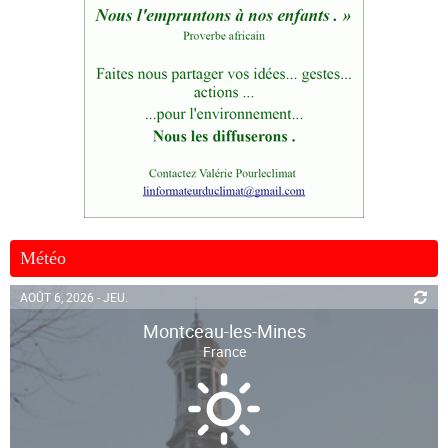
Météo
AOÛT 6, 2026 - JEU.
Montceau-les-Mines
France