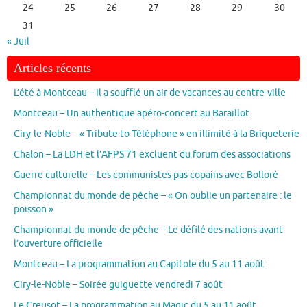
24
25
26
27
28
29
30
31
« Juil
Articles récents
L’été à Montceau – Il a soufflé un air de vacances au centre-ville
Montceau – Un authentique apéro-concert au Baraillot
Ciry-le-Noble – « Tribute to Téléphone » en illimité à la Briqueterie
Chalon – La LDH et l’AFPS 71 excluent du forum des associations
Guerre culturelle – Les communistes pas copains avec Bolloré
Championnat du monde de pêche – « On oublie un partenaire : le
poisson »
Championnat du monde de pêche – Le défilé des nations avant
l’ouverture officielle
Montceau – La programmation au Capitole du 5 au 11 août
Ciry-le-Noble – Soirée guiguette vendredi 7 août
Le Creusot – La programmation au Magic du 5 au 11 août