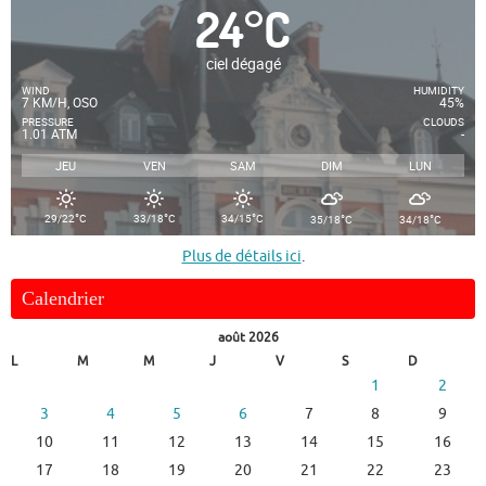
24
°
C
ciel dégagé
WIND
HUMIDITY
7 KM/H, OSO
45%
PRESSURE
CLOUDS
1.01 ATM
-
JEU
VEN
SAM
DIM
LUN
°
°
°
°
°
29/22
C
33/18
C
34/15
C
35/18
C
34/18
C
Plus de détails ici
.
Calendrier
août 2026
L
M
M
J
V
S
D
1
2
3
4
5
6
7
8
9
10
11
12
13
14
15
16
17
18
19
20
21
22
23