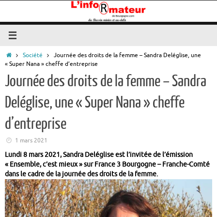
Passer
au
contenu
Accueil
Société
Journée des droits de la femme – Sandra Deléglise, une
« Super Nana » cheffe d’entreprise
Journée des droits de la femme – Sandra
Deléglise, une « Super Nana » cheffe
d’entreprise
1 mars 2021
Lundi 8 mars 2021, Sandra Deléglise est l’invitée de l’émission
« Ensemble, c’est mieux » sur France 3 Bourgogne – Franche-Comté
dans le cadre de la journée des droits de la femme.