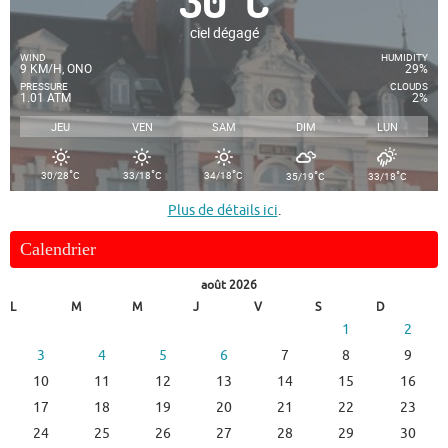
30
°
C
ciel dégagé
WIND
HUMIDITY
9 KM/H, ONO
29%
PRESSURE
CLOUDS
1.01 ATM
2%
JEU
VEN
SAM
DIM
LUN
°
°
°
°
°
30/28
C
33/18
C
34/18
C
35/19
C
33/18
C
Plus de détails ici
.
Calendrier
août 2026
L
M
M
J
V
S
D
1
2
3
4
5
6
7
8
9
10
11
12
13
14
15
16
17
18
19
20
21
22
23
24
25
26
27
28
29
30