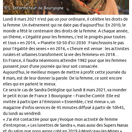
Lundi 8 mars 2021 n’est pas un jour ordinaire, il célèbre les droits de
la femme. Un événement qui ne date pas d’aujourd’hui. En 2010, le
monde a fêté le centenaire des droits de la femme. A chaque année,
un thème, « L’égalité pour les femmes, c’est le progrès pour toutes
et tous » en 2014, « Planète 50-50 d’ici 2030 : Franchissons le pas
pour l’égalité des sexes » en 2016, « L’heure est venue : les activistes
rurales et urbaines transforment la vie des femmes» en 2018…
En France, il faudra néanmoins attendre 1982 pour que les femmes
puissent jouir d’une journée qui leur soit consacrée.
Aujourd’hui, le meilleur moyen de mettre à profit cette journée du
8 mars, est de leur donner la parole. De la femme, ce sont encore
elles qui en parlent le mieux.
Ce sera le cas de Sandra Deléglise qui lundi 8 mars 2021, va inonder
le petit écran de France 3 Bourgogne – Franche-Comté. Elle est
invitée à participer à l’émission « Ensemble, c’est mieux », un
magazine d’infos services de 45 minutes diffusé à partir de 10h45,
du lundi au vendredi.
« J’ai été contactée pour que j’évoque mon activité de femme
d’entreprise, « Les lunettes de Sandra », mais aussi des Supers Nanas
et du salon que nous avons créé en 2019 à Montceau-les-Mines »