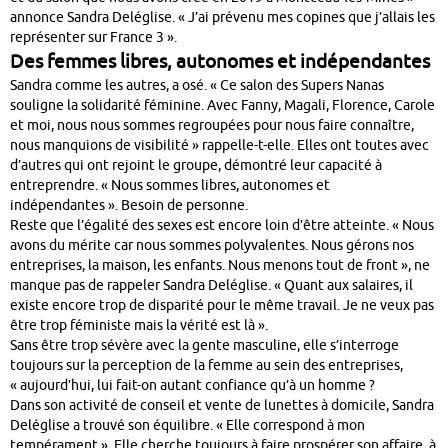
annonce Sandra Deléglise. « J’ai prévenu mes copines que j’allais les
représenter sur France 3 ».
Des femmes libres, autonomes et indépendantes
Sandra comme les autres, a osé. « Ce salon des Supers Nanas
souligne la solidarité féminine. Avec Fanny, Magali, Florence, Carole
et moi, nous nous sommes regroupées pour nous faire connaître,
nous manquions de visibilité » rappelle-t-elle. Elles ont toutes avec
d’autres qui ont rejoint le groupe, démontré leur capacité à
entreprendre. « Nous sommes libres, autonomes et
indépendantes ». Besoin de personne.
Reste que l’égalité des sexes est encore loin d’être atteinte. « Nous
avons du mérite car nous sommes polyvalentes. Nous gérons nos
entreprises, la maison, les enfants. Nous menons tout de front », ne
manque pas de rappeler Sandra Deléglise. « Quant aux salaires, il
existe encore trop de disparité pour le même travail. Je ne veux pas
être trop féministe mais la vérité est là ».
Sans être trop sévère avec la gente masculine, elle s’interroge
toujours sur la perception de la femme au sein des entreprises,
« aujourd’hui, lui fait-on autant confiance qu’à un homme ?
Dans son activité de conseil et vente de lunettes à domicile, Sandra
Deléglise a trouvé son équilibre. « Elle correspond à mon
tempérament ». Elle cherche toujours à faire prospérer son affaire, à