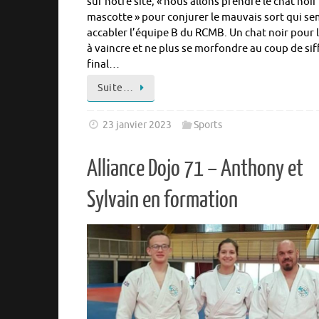
sur notre site, « nous allons prendre le chat noi
mascotte » pour conjurer le mauvais sort qui s
accabler l’équipe B du RCMB. Un chat noir pour l
à vaincre et ne plus se morfondre au coup de sif
final…
Suite…
23 janvier 2023
Sports
Alliance Dojo 71 – Anthony et
Sylvain en formation