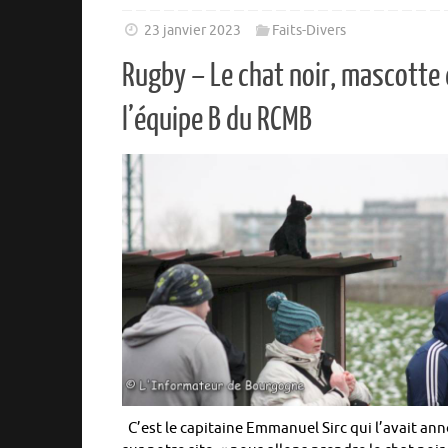
23 janvier 2023
Faits-Divers
Rugby – Le chat noir, mascotte
l’équipe B du RCMB
C’est le capitaine Emmanuel Sirc qui l’avait an