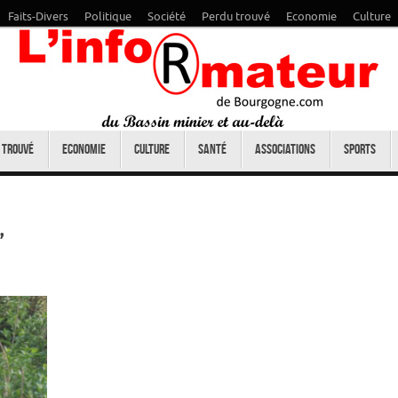
Faits-Divers
Politique
Société
Perdu trouvé
Economie
Culture
 trouvé
Economie
Culture
Santé
Associations
Sports
,