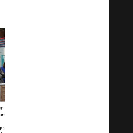
ur
mme
ge,