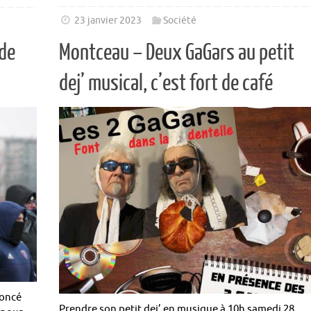
23 janvier 2023
Société
 de
Montceau – Deux GaGars au petit
dej’ musical, c’est fort de café
noncé
Prendre son petit dej’ en musique à 10h samedi 28