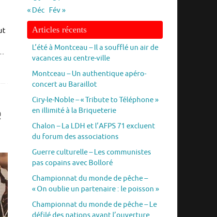
« Déc
Fév »
Articles récents
ut
L’été à Montceau – Il a soufflé un air de
t…
vacances au centre-ville
Montceau – Un authentique apéro-
concert au Baraillot
Ciry-le-Noble – « Tribute to Téléphone »
en illimité à la Briqueterie
e
Chalon – La LDH et l’AFPS 71 excluent
du forum des associations
Guerre culturelle – Les communistes
pas copains avec Bolloré
Championnat du monde de pêche –
« On oublie un partenaire : le poisson »
Championnat du monde de pêche – Le
défilé des nations avant l’ouverture