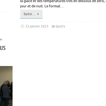
la glace et des températures très en dessous de zéro,
jour et de nuit. Le format…
Suite…
23 janvier 2023
Sports
,
ous