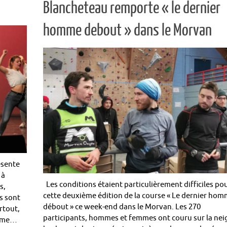
Blancheteau remporte « le dernier
homme debout » dans le Morvan
ésente
 à
Les conditions étaient particulièrement difficiles po
s,
cette deuxième édition de la course « Le dernier ho
s sont
débout » ce week-end dans le Morvan. Les 270
rtout,
participants, hommes et femmes ont couru sur la nei
omme…