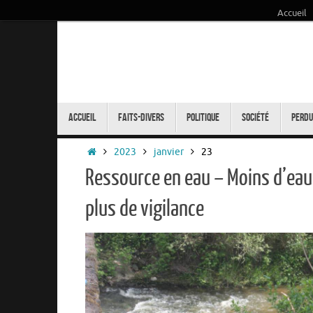
Accueil
Passer
au
contenu
Passer
au
Accueil
Faits-Divers
Politique
Société
Perdu
contenu
Accueil
2023
janvier
23
Ressource en eau – Moins d’eau
plus de vigilance