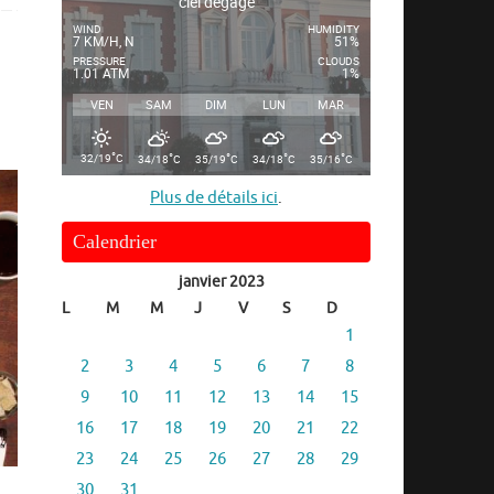
ciel dégagé
WIND
HUMIDITY
7 KM/H, N
51%
PRESSURE
CLOUDS
1.01 ATM
1%
VEN
SAM
DIM
LUN
MAR
°
°
°
°
°
32/19
C
34/18
C
35/19
C
34/18
C
35/16
C
Plus de détails ici
.
Calendrier
janvier 2023
L
M
M
J
V
S
D
1
2
3
4
5
6
7
8
9
10
11
12
13
14
15
16
17
18
19
20
21
22
23
24
25
26
27
28
29
30
31