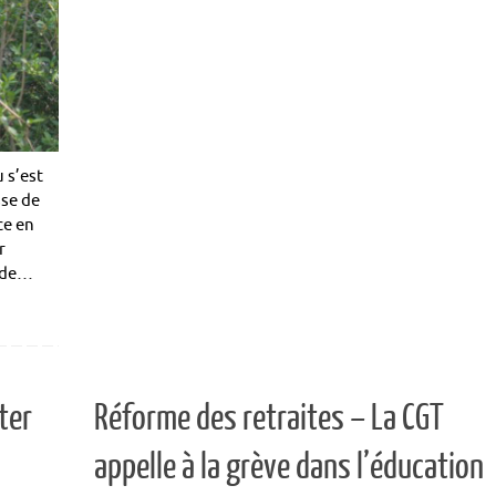
 s’est
sse de
ce en
r
e de…
ter
Réforme des retraites – La CGT
appelle à la grève dans l’éducation