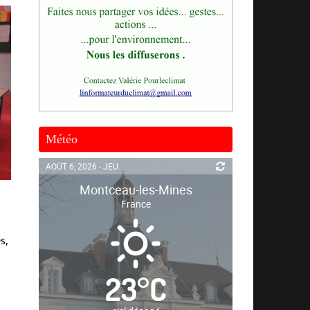
Météo
AOÛT 6, 2026 - JEU.
Montceau-les-Mines
France
s,
23
°
C