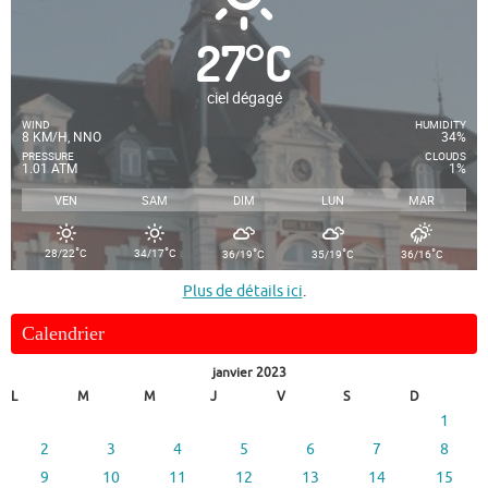
27
°
C
ciel dégagé
WIND
HUMIDITY
8 KM/H, NNO
34%
PRESSURE
CLOUDS
1.01 ATM
1%
VEN
SAM
DIM
LUN
MAR
°
°
°
°
°
28/22
C
34/17
C
36/19
C
35/19
C
36/16
C
Plus de détails ici
.
Calendrier
janvier 2023
L
M
M
J
V
S
D
1
2
3
4
5
6
7
8
9
10
11
12
13
14
15