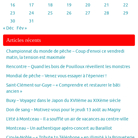
16
17
18
19
20
21
22
23
24
25
26
27
28
29
30
31
« Déc
Fév »
Articles récents
Championnat du monde de pêche – Coup d’envoi ce vendredi
matin, la tension est maximale
Rencontre – Quand les bois de Pouilloux réveillent les monstres
Mondial de pêche – Venez vous essayer à l’épervier !
Saint-Clément-sur-Guye – « Comprendre et restaurer le bâti
ancien »
Buxy – Voyagez dans le Japon du XVIIème au XIXème siècle
Don de sang – Motivez-vous pour le jeudi 13 août au Magny
L’été à Montceau – Il a soufflé un air de vacances au centre-ville
Montceau – Un authentique apéro-concert au Baraillot
Ciry-le-Noble – « Tribute to Téléphone » en illimité à la Briqueterie