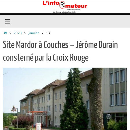
Passer
au
contenu
Accueil
2023
janvier
13
Site Mardor à Couches – Jérôme Durain
consterné par la Croix Rouge