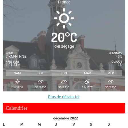
France
20
°
C
ciel dégagé
WIND
HUMIDITY
7 KM/H, NNE
45%
PRESSURE
CLOUDS
1.01 ATM
1%
SAM
DIM
LUN
MAR
MER
°
°
°
°
°
35/18
C
36/18
C
35/17
C
31/17
C
35/18
C
Plus de détails ici
.
Calendrier
décembre 2022
L
M
M
J
V
S
D