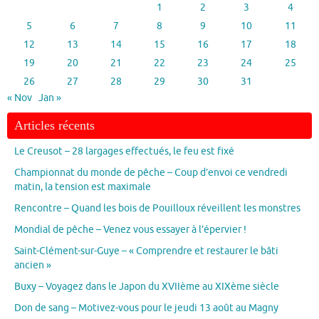
1
2
3
4
5
6
7
8
9
10
11
12
13
14
15
16
17
18
19
20
21
22
23
24
25
26
27
28
29
30
31
« Nov
Jan »
Articles récents
Le Creusot – 28 largages effectués, le feu est fixé
Championnat du monde de pêche – Coup d’envoi ce vendredi
matin, la tension est maximale
Rencontre – Quand les bois de Pouilloux réveillent les monstres
Mondial de pêche – Venez vous essayer à l’épervier !
Saint-Clément-sur-Guye – « Comprendre et restaurer le bâti
ancien »
Buxy – Voyagez dans le Japon du XVIIème au XIXème siècle
Don de sang – Motivez-vous pour le jeudi 13 août au Magny