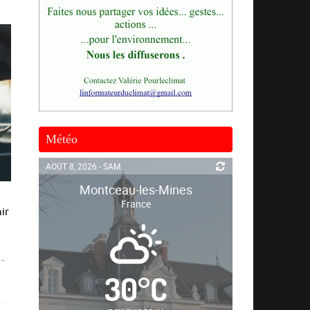
Météo
AOÛT 8, 2026 - SAM.
Montceau-les-Mines
France
ir
a…
30
°
C