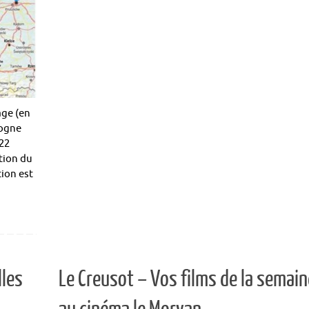
age (en
logne
 22
ction du
ion est
lles
Le Creusot – Vos films de la semain