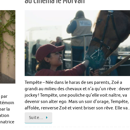
au cinéma le Morvan
Tempête – Née dans le haras de ses parents, Zoé a
grandi au milieu des chevaux et n’a qu’un rêve : deven
jockey ! Tempête, une pouliche qu’elle voit naître, va
 par
devenir son alter ego. Mais un soir d’orage, Tempête,
 témoin
affolée, renverse Zoé et vient briser son rêve. Elle v
par la
ation
Suite…
inatrice