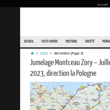
Accueil
Passer
au
contenu
Passer
au
Accueil
Faits-Divers
Politique
Société
Perdu
contenu
Accueil
2022
décembre
(Page 3)
Jumelage Montceau Zory – Juill
2023, direction la Pologne