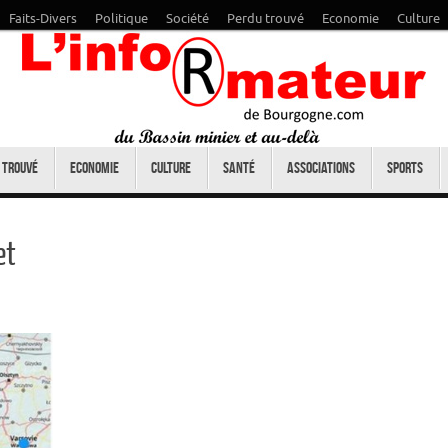
Faits-Divers
Politique
Société
Perdu trouvé
Economie
Culture
 trouvé
Economie
Culture
Santé
Associations
Sports
et