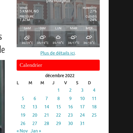
peu nuageux
WIND
HUMIDITY
5 KM/H, NO
27%
PRESSURE
CLOUDS
1 ATM
24%
SAM
DIM
LUN
MAR
MER
s
°
°
°
°
°
30/29
C
35/19
C
35/19
C
36/17
C
36/18
C
le
Plus de détails ici
.
Calendrier
décembre 2022
L
M
M
J
V
S
D
1
2
3
4
5
6
7
8
9
10
11
12
13
14
15
16
17
18
19
20
21
22
23
24
25
26
27
28
29
30
31
« Nov
Jan »