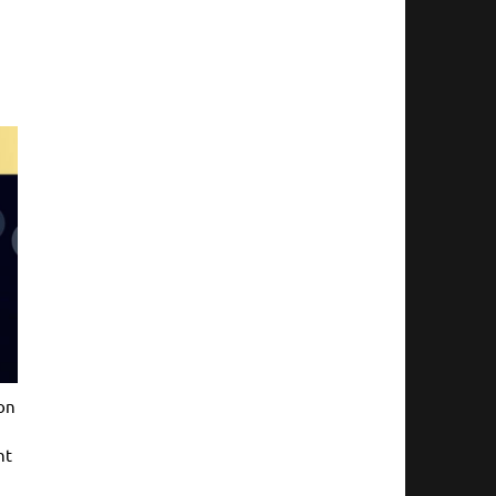
on
nt