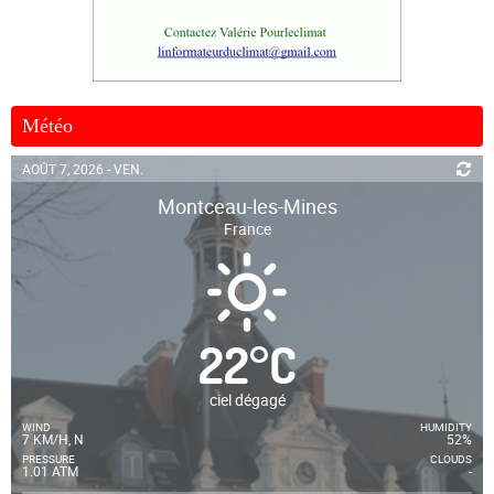
Météo
AOÛT 7, 2026 - VEN.
Montceau-les-Mines
France
22
°
C
ciel dégagé
WIND
HUMIDITY
7 KM/H, N
52%
PRESSURE
CLOUDS
1.01 ATM
-