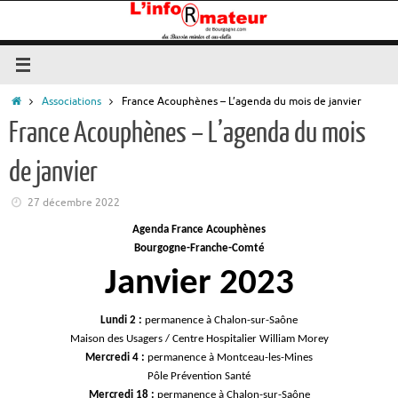
Passer
au
contenu
Accueil
Associations
France Acouphènes – L’agenda du mois de janvier
France Acouphènes – L’agenda du mois
de janvier
27 décembre 2022
Agenda France Acouphènes
Bourgogne-Franche-Comté
Janvier 2023
Lundi 2 :
permanence à Chalon-sur-Saône
Maison des Usagers / Centre Hospitalier William Morey
Mercredi 4 :
permanence à Montceau-les-Mines
Pôle Prévention Santé
Mercredi 18 :
permanence à Chalon-sur-Saône