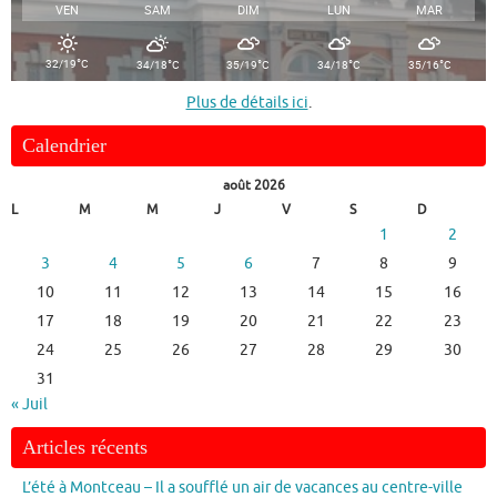
VEN
SAM
DIM
LUN
MAR
°
°
°
°
°
32/19
C
34/18
C
35/19
C
34/18
C
35/16
C
Plus de détails ici
.
Calendrier
août 2026
L
M
M
J
V
S
D
1
2
3
4
5
6
7
8
9
10
11
12
13
14
15
16
17
18
19
20
21
22
23
24
25
26
27
28
29
30
31
« Juil
Articles récents
L’été à Montceau – Il a soufflé un air de vacances au centre-ville