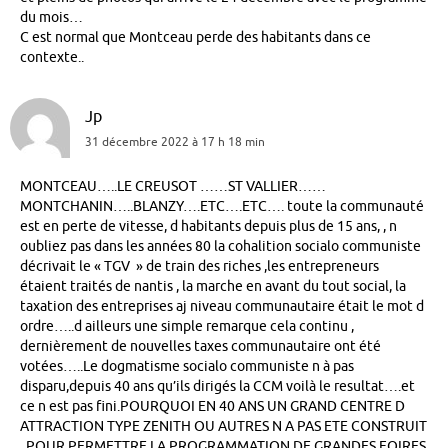
du mois…
C est normal que Montceau perde des habitants dans ce
contexte..
Jp
31 décembre 2022 à 17 h 18 min
MONTCEAU…..LE CREUSOT ……ST VALLIER……
MONTCHANIN…..BLANZY….ETC….ETC…. toute la communauté
est en perte de vitesse, d habitants depuis plus de 15 ans, , n
oubliez pas dans les années 80 la cohalition socialo communiste
décrivait le « TGV » de train des riches ,les entrepreneurs
étaient traités de nantis , la marche en avant du tout social, la
taxation des entreprises aj niveau communautaire était le mot d
ordre…..d ailleurs une simple remarque cela continu ,
dernièrement de nouvelles taxes communautaire ont été
votées…..Le dogmatisme socialo communiste n à pas
disparu,depuis 40 ans qu’ils dirigés la CCM voilà le resultat….et
ce n est pas fini.POURQUOI EN 40 ANS UN GRAND CENTRE D
ATTRACTION TYPE ZENITH OU AUTRES N A PAS ETE CONSTRUIT
, POUR PERMETTRE LA PROGRAMMATION DE GRANDES FOIRES