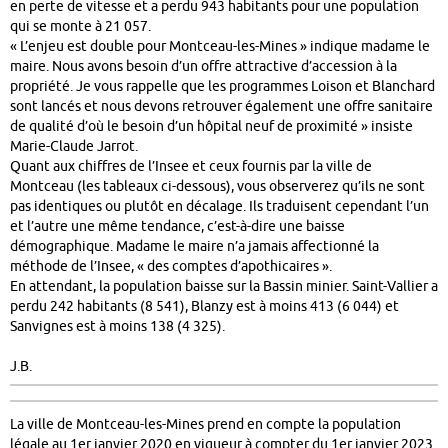
en perte de vitesse et a perdu 943 habitants pour une population
qui se monte à 21 057.
« L’enjeu est double pour Montceau-les-Mines » indique madame le
maire. Nous avons besoin d’un offre attractive d’accession à la
propriété. Je vous rappelle que les programmes Loison et Blanchard
sont lancés et nous devons retrouver également une offre sanitaire
de qualité d’où le besoin d’un hôpital neuf de proximité » insiste
Marie-Claude Jarrot.
Quant aux chiffres de l’Insee et ceux fournis par la ville de
Montceau (les tableaux ci-dessous), vous observerez qu’ils ne sont
pas identiques ou plutôt en décalage. Ils traduisent cependant l’un
et l’autre une même tendance, c’est-à-dire une baisse
démographique. Madame le maire n’a jamais affectionné la
méthode de l’Insee, « des comptes d’apothicaires ».
En attendant, la population baisse sur la Bassin minier. Saint-Vallier a
perdu 242 habitants (8 541), Blanzy est à moins 413 (6 044) et
Sanvignes est à moins 138 (4 325).
J.B.
La ville de Montceau-les-Mines prend en compte la population
légale au 1er janvier 2020 en vigueur à compter du 1er janvier 2023