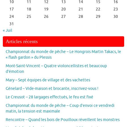
10
11
12
13
14
15
16
17
18
19
20
21
22
23
24
25
26
27
28
29
30
31
« Juil
Articles récents
Championnat du monde de pêche – Le Hongrois Martin Takacs, le
« flash gardon » du Plessis
Mont-Saint-Vincent – Quatre violoncellistes et beaucoup
d’émotion
Mary – Sept équipes de village et des vachettes
Génelard – Vide-maison et brocante, inscrivez-vous !
Le Creusot – 28 largages effectués, le feu est fixé
Championnat du monde de pêche – Coup d’envoi ce vendredi
matin, la tension est maximale
Rencontre – Quand les bois de Pouilloux réveillent les monstres