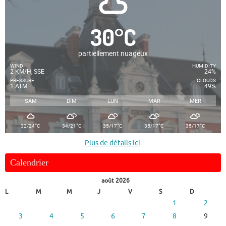
30
°
C
partiellement nuageux
WIND
HUMIDITY
2 KM/H, SSE
24%
PRESSURE
CLOUDS
1 ATM
49%
SAM
DIM
LUN
MAR
MER
°
°
°
°
°
32/24
C
34/21
C
35/17
C
35/17
C
35/17
C
Plus de détails ici
.
Calendrier
août 2026
L
M
M
J
V
S
D
1
2
3
4
5
6
7
8
9