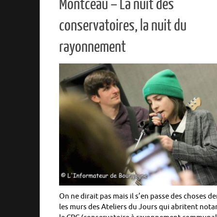
Montceau – La nuit des
conservatoires, la nuit du
rayonnement
On ne dirait pas mais il s’en passe des choses de
les murs des Ateliers du Jours qui abritent no