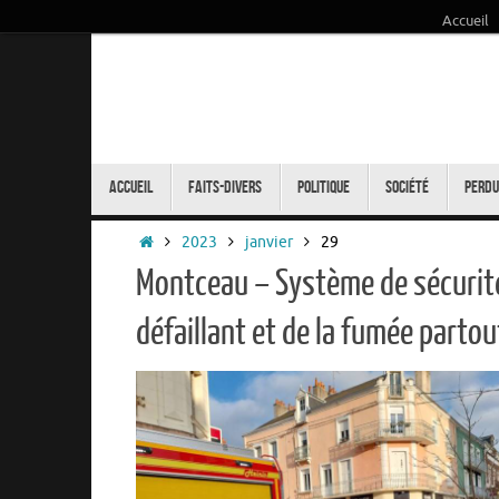
Accueil
Passer
au
contenu
Passer
au
Accueil
Faits-Divers
Politique
Société
Perdu
contenu
Accueil
2023
janvier
29
Montceau – Système de sécurit
défaillant et de la fumée partou