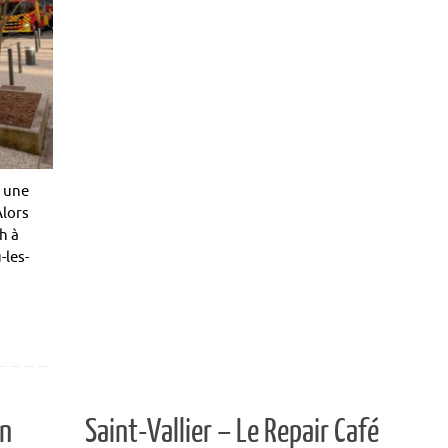
s une
Alors
h à
-les-
in
Saint-Vallier – Le Repair Café