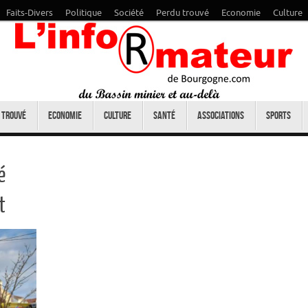
Faits-Divers
Politique
Société
Perdu trouvé
Economie
Culture
 trouvé
Economie
Culture
Santé
Associations
Sports
é
t