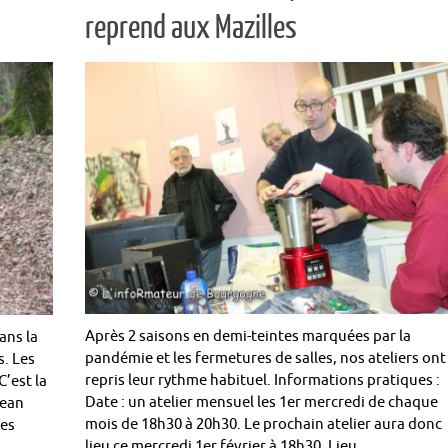
reprend aux Mazilles
Après 2 saisons en demi-teintes marquées par la
ans la
pandémie et les fermetures de salles, nos ateliers ont
s. Les
repris leur rythme habituel. Informations pratiques :
C’est la
Date : un atelier mensuel les 1er mercredi de chaque
Jean
mois de 18h30 à 20h30. Le prochain atelier aura donc
les
lieu ce mercredi 1er février à 18h30. Lieu…