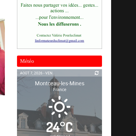
Météo
AOÛT 7, 2026 - VEN.
Montceau-les-Mines
France
24
°
C