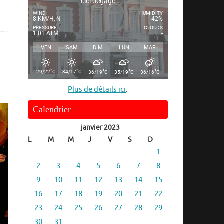
ciel dégagé
WIND
HUMIDITY
8 KM/H, N
42%
PRESSURE
CLOUDS
1.01 ATM
-
VEN
SAM
DIM
LUN
MAR
°
°
°
°
°
29/22
C
34/17
C
36/19
C
35/19
C
36/16
C
Plus de détails ici
.
Calendrier
janvier 2023
L
M
M
J
V
S
D
1
2
3
4
5
6
7
8
9
10
11
12
13
14
15
16
17
18
19
20
21
22
23
24
25
26
27
28
29
30
31