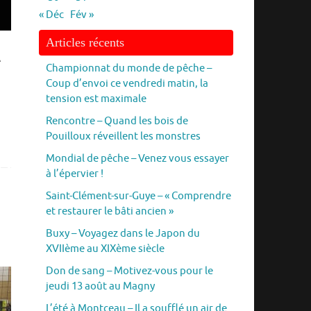
« Déc
Fév »
Articles récents
e
Championnat du monde de pêche –
Coup d’envoi ce vendredi matin, la
tension est maximale
Rencontre – Quand les bois de
Pouilloux réveillent les monstres
Mondial de pêche – Venez vous essayer
à l’épervier !
Saint-Clément-sur-Guye – « Comprendre
et restaurer le bâti ancien »
Buxy – Voyagez dans le Japon du
XVIIème au XIXème siècle
Don de sang – Motivez-vous pour le
jeudi 13 août au Magny
L’été à Montceau – Il a soufflé un air de