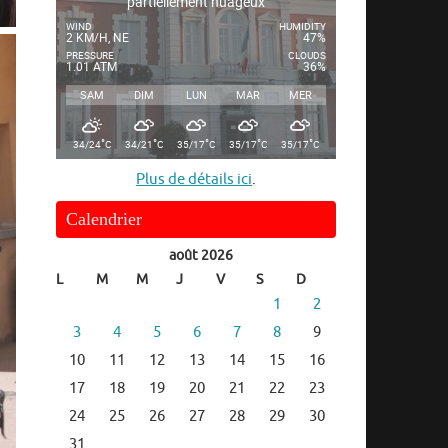
partiellement nuageux
WIND
HUMIDITY
2 KM/H, NE
47%
PRESSURE
CLOUDS
1.01 ATM
36%
SAM
DIM
LUN
MAR
MER
°
°
°
°
°
34/24
C
34/21
C
35/17
C
35/17
C
35/17
C
Plus de détails ici
.
Calendrier
août 2026
L
M
M
J
V
S
D
1
2
3
4
5
6
7
8
9
10
11
12
13
14
15
16
17
18
19
20
21
22
23
24
25
26
27
28
29
30
31