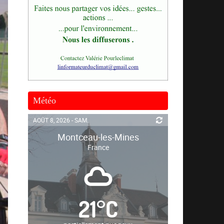
Météo
AOÛT 8, 2026 - SAM.
Montceau-les-Mines
France
21
°
C