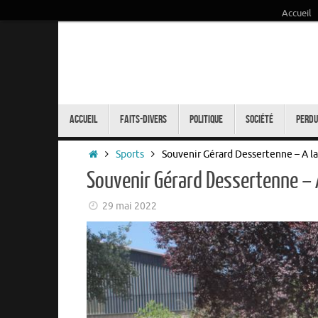
Accueil
Passer
au
contenu
Passer
au
Accueil
Faits-Divers
Politique
Société
Perdu
contenu
Accueil
Sports
Souvenir Gérard Dessertenne – A 
Souvenir Gérard Dessertenne –
29 mai 2022