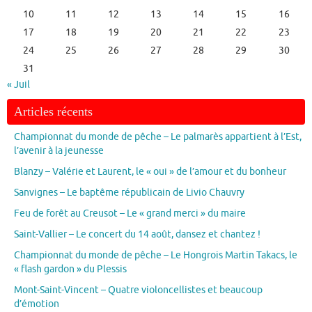
10
11
12
13
14
15
16
17
18
19
20
21
22
23
24
25
26
27
28
29
30
31
« Juil
Articles récents
Championnat du monde de pêche – Le palmarès appartient à l’Est,
l’avenir à la jeunesse
Blanzy – Valérie et Laurent, le « oui » de l’amour et du bonheur
Sanvignes – Le baptême républicain de Livio Chauvry
Feu de forêt au Creusot – Le « grand merci » du maire
Saint-Vallier – Le concert du 14 août, dansez et chantez !
Championnat du monde de pêche – Le Hongrois Martin Takacs, le
« flash gardon » du Plessis
Mont-Saint-Vincent – Quatre violoncellistes et beaucoup
d’émotion