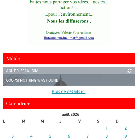
Météo
AOÛT 9, 2026 - DIM.
OOOPS! NOTHING WAS FOUND!
Plus de détails ici
.
Calendrier
août 2026
L
M
M
J
V
S
D
1
2
3
4
5
6
7
8
9