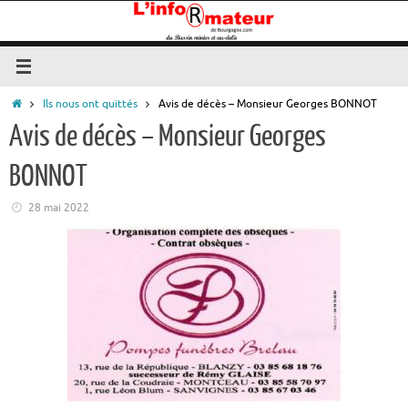
Passer
au
contenu
Accueil
Ils nous ont quittés
Avis de décès – Monsieur Georges BONNOT
Avis de décès – Monsieur Georges
BONNOT
28 mai 2022