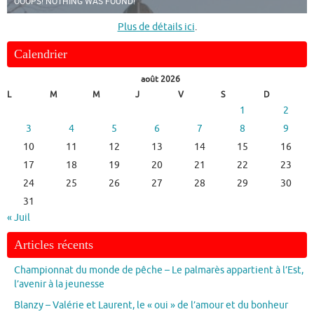
OOOPS! NOTHING WAS FOUND!
Plus de détails ici
.
Calendrier
août 2026
L
M
M
J
V
S
D
1
2
3
4
5
6
7
8
9
10
11
12
13
14
15
16
17
18
19
20
21
22
23
24
25
26
27
28
29
30
31
« Juil
Articles récents
Championnat du monde de pêche – Le palmarès appartient à l’Est,
l’avenir à la jeunesse
Blanzy – Valérie et Laurent, le « oui » de l’amour et du bonheur