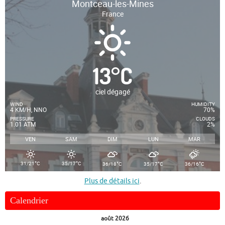
Montceau-les-Mines
France
13
°
C
ciel dégagé
WIND
HUMIDITY
4 KM/H, NNO
70%
PRESSURE
CLOUDS
1.01 ATM
2%
VEN
SAM
DIM
LUN
MAR
°
°
°
°
°
31/21
C
35/17
C
36/18
C
35/17
C
36/16
C
Plus de détails ici
.
Calendrier
août 2026