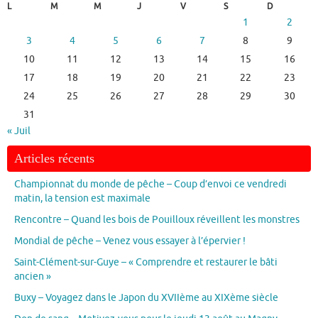
L
M
M
J
V
S
D
1
2
3
4
5
6
7
8
9
10
11
12
13
14
15
16
17
18
19
20
21
22
23
24
25
26
27
28
29
30
31
« Juil
Articles récents
Championnat du monde de pêche – Coup d’envoi ce vendredi
matin, la tension est maximale
Rencontre – Quand les bois de Pouilloux réveillent les monstres
Mondial de pêche – Venez vous essayer à l’épervier !
Saint-Clément-sur-Guye – « Comprendre et restaurer le bâti
ancien »
Buxy – Voyagez dans le Japon du XVIIème au XIXème siècle