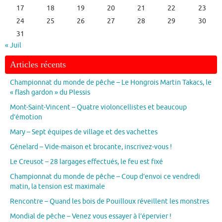
17
18
19
20
21
22
23
24
25
26
27
28
29
30
31
« Juil
Articles récents
Championnat du monde de pêche – Le Hongrois Martin Takacs, le
« flash gardon » du Plessis
Mont-Saint-Vincent – Quatre violoncellistes et beaucoup
d’émotion
Mary – Sept équipes de village et des vachettes
Génelard – Vide-maison et brocante, inscrivez-vous !
Le Creusot – 28 largages effectués, le feu est fixé
Championnat du monde de pêche – Coup d’envoi ce vendredi
matin, la tension est maximale
Rencontre – Quand les bois de Pouilloux réveillent les monstres
Mondial de pêche – Venez vous essayer à l’épervier !