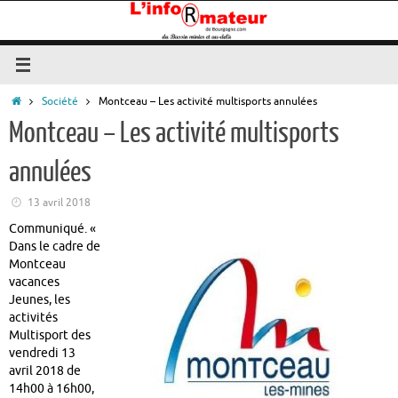
Passer
au
contenu
Accueil
Société
Montceau – Les activité multisports annulées
Montceau – Les activité multisports
annulées
13 avril 2018
Communiqué. «
Dans le cadre de
Montceau
vacances
Jeunes, les
activités
Multisport des
vendredi 13
avril 2018 de
14h00 à 16h00,