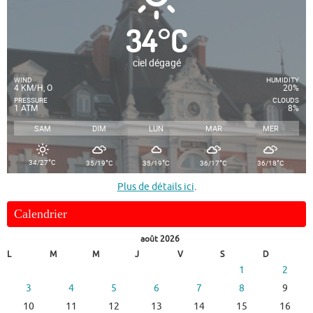
34
°
C
ciel dégagé
WIND
HUMIDITY
4 KM/H, O
20%
PRESSURE
CLOUDS
1 ATM
8%
SAM
DIM
LUN
MAR
MER
°
°
°
°
°
34/27
C
35/19
C
35/19
C
36/17
C
36/18
C
Plus de détails ici
.
Calendrier
août 2026
L
M
M
J
V
S
D
1
2
3
4
5
6
7
8
9
10
11
12
13
14
15
16