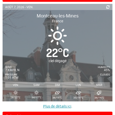
AOÛT 7, 2026 - VEN.
Montceau-les-Mines
France
22
°
C
ciel dégagé
WIND
HUMIDITY
7 KM/H, N
45%
PRESSURE
CLOUDS
1.01 ATM
-
VEN
SAM
DIM
LUN
MAR
°
°
°
°
°
28/22
C
34/17
C
36/19
C
35/19
C
36/16
C
Plus de détails ici
.