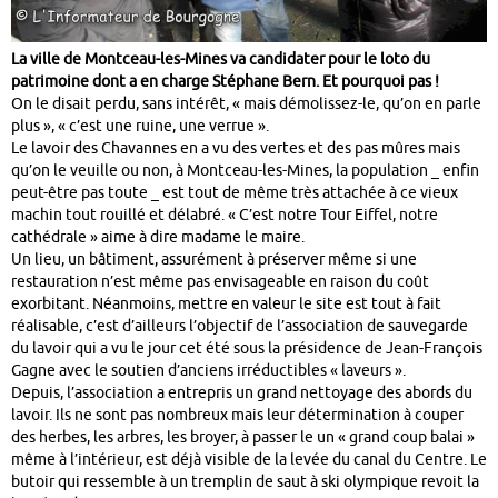
La ville de Montceau-les-Mines va candidater pour le loto du
patrimoine dont a en charge Stéphane Bern. Et pourquoi pas !
On le disait perdu, sans intérêt, « mais démolissez-le, qu’on en parle
plus », « c’est une ruine, une verrue ».
Le lavoir des Chavannes en a vu des vertes et des pas mûres mais
qu’on le veuille ou non, à Montceau-les-Mines, la population _ enfin
peut-être pas toute _ est tout de même très attachée à ce vieux
machin tout rouillé et délabré. « C’est notre Tour Eiffel, notre
cathédrale » aime à dire madame le maire.
Un lieu, un bâtiment, assurément à préserver même si une
restauration n’est même pas envisageable en raison du coût
exorbitant. Néanmoins, mettre en valeur le site est tout à fait
réalisable, c’est d’ailleurs l’objectif de l’association de sauvegarde
du lavoir qui a vu le jour cet été sous la présidence de Jean-François
Gagne avec le soutien d’anciens irréductibles « laveurs ».
Depuis, l’association a entrepris un grand nettoyage des abords du
lavoir. Ils ne sont pas nombreux mais leur détermination à couper
des herbes, les arbres, les broyer, à passer le un « grand coup balai »
même à l’intérieur, est déjà visible de la levée du canal du Centre. Le
butoir qui ressemble à un tremplin de saut à ski olympique revoit la