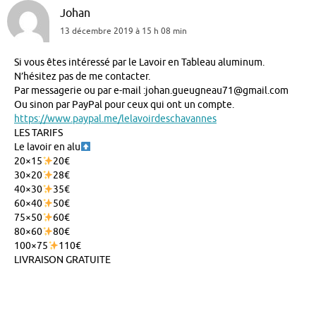
Johan
13 décembre 2019 à 15 h 08 min
Si vous êtes intéressé par le Lavoir en Tableau aluminum.
N’hésitez pas de me contacter.
Par messagerie ou par e-mail :johan.gueugneau71@gmail.com
Ou sinon par PayPal pour ceux qui ont un compte.
https://www.paypal.me/lelavoirdeschavannes
LES TARIFS
Le lavoir en alu
20×15
20€
30×20
28€
40×30
35€
60×40
50€
75×50
60€
80×60
80€
100×75
110€
LIVRAISON GRATUITE