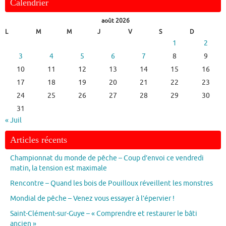
Calendrier
août 2026
L
M
M
J
V
S
D
1
2
3
4
5
6
7
8
9
10
11
12
13
14
15
16
17
18
19
20
21
22
23
24
25
26
27
28
29
30
31
« Juil
Articles récents
Championnat du monde de pêche – Coup d’envoi ce vendredi
matin, la tension est maximale
Rencontre – Quand les bois de Pouilloux réveillent les monstres
Mondial de pêche – Venez vous essayer à l’épervier !
Saint-Clément-sur-Guye – « Comprendre et restaurer le bâti
ancien »