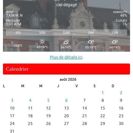
ciel dégagé
WIND
HUMIDITY
7 KM/H, N
48%
PRESSURE
CLOUDS
1.01 ATM
1%
JEU
VEN
SAM
DIM
LUN
°
-/23
C
°
°
°
°
32/19
C
34/18
C
35/19
C
34/18
C
Plus de détails ici
.
Calendrier
août 2026
L
M
M
J
V
S
D
1
2
3
4
5
6
7
8
9
10
11
12
13
14
15
16
17
18
19
20
21
22
23
24
25
26
27
28
29
30
31