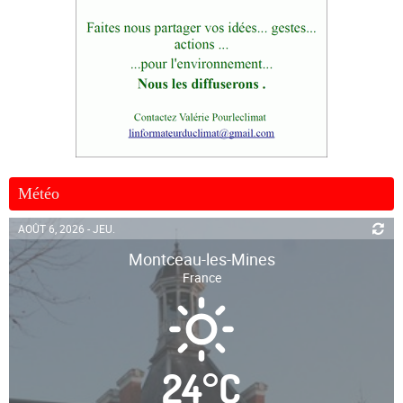
Météo
AOÛT 6, 2026 - JEU.
Montceau-les-Mines
France
24
°
C