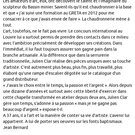
Les amateurs d’art, eux, ont découvert le talent et l’imaginaire du
sculpteur du Bassin minier. Savent-ils qu’il est chaudronnier à la base
et que « j’ai suivi une formation au GRETA en 2012 pour me
consacrer à ce que j’avais envie de faire ». La chaudronnerie mène à
tout.
L’art, toutefois, ne le fait pas vivre. Le concours international au
Louvre lui a surtout permis de prendre des contacts dans ce milieu
avec l’ambition précisément de développer ses créations. Dans
l’immédiat, il lui faut toujours assurer son gagne pain dans la
branche artisanale. A la différence que dans la serrurerie
traditionnelle, Julien Clar réalise des pièces uniques avec sa touche
d’artiste. C’est autrement plus beau, plus fin, plus travaillé, plus
élaboré qu’une rampe d’escalier dégotée sur le catalogue d’un
grand distributeur.
« J’avais le choix entre le temps, la passion et l’argent ». Alors depuis
une dizaine d’années et surtout avec cette liberté d’exercer dans
cette chapelle transformée en atelier depuis deux ans, Julien Clar
gère son temps, s’adonne à sa passion « mais je ne gagne pas
beaucoup d’argent » expose-t-il.
A 37 ans, il a l’art et la manière de conter sa vie d’artiste. L’avenir lui
appartient. A lui de porter ses oeuvres sur les fonts baptismaux.
Jean Bernard