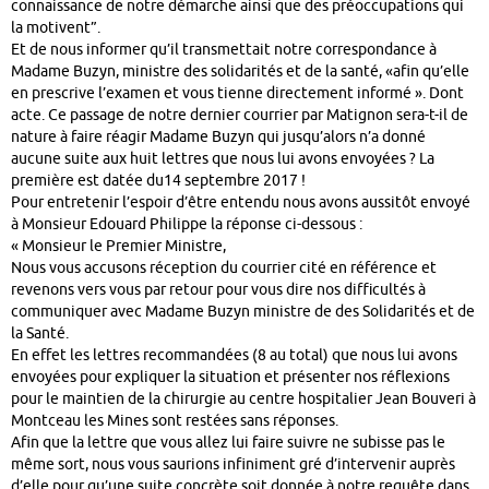
connaissance de notre démarche ainsi que des préoccupations qui
la motivent”.
Et de nous informer qu’il transmettait notre correspondance à
Madame Buzyn, ministre des solidarités et de la santé, «afin qu’elle
en prescrive l’examen et vous tienne directement informé ». Dont
acte. Ce passage de notre dernier courrier par Matignon sera-t-il de
nature à faire réagir Madame Buzyn qui jusqu’alors n’a donné
aucune suite aux huit lettres que nous lui avons envoyées ? La
première est datée du14 septembre 2017 !
Pour entretenir l’espoir d’être entendu nous avons aussitôt envoyé
à Monsieur Edouard Philippe la réponse ci-dessous :
« Monsieur le Premier Ministre,
Nous vous accusons réception du courrier cité en référence et
revenons vers vous par retour pour vous dire nos difficultés à
communiquer avec Madame Buzyn ministre de des Solidarités et de
la Santé.
En effet les lettres recommandées (8 au total) que nous lui avons
envoyées pour expliquer la situation et présenter nos réflexions
pour le maintien de la chirurgie au centre hospitalier Jean Bouveri à
Montceau les Mines sont restées sans réponses.
Afin que la lettre que vous allez lui faire suivre ne subisse pas le
même sort, nous vous saurions infiniment gré d’intervenir auprès
d’elle pour qu’une suite concrète soit donnée à notre requête dans