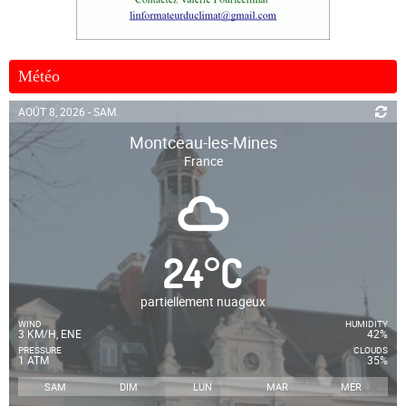
Météo
AOÛT 8, 2026 - SAM.
Montceau-les-Mines
France
24
°
C
partiellement nuageux
WIND
HUMIDITY
3 KM/H, ENE
42%
PRESSURE
CLOUDS
1 ATM
35%
SAM
DIM
LUN
MAR
MER