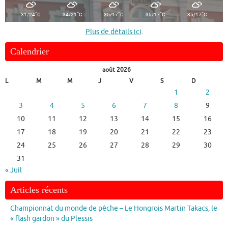
°
°
°
°
°
31/24
C
34/21
C
35/17
C
35/17
C
35/17
C
Plus de détails ici
.
Calendrier
août 2026
L
M
M
J
V
S
D
1
2
3
4
5
6
7
8
9
10
11
12
13
14
15
16
17
18
19
20
21
22
23
24
25
26
27
28
29
30
31
« Juil
Articles récents
Championnat du monde de pêche – Le Hongrois Martin Takacs, le
« flash gardon » du Plessis