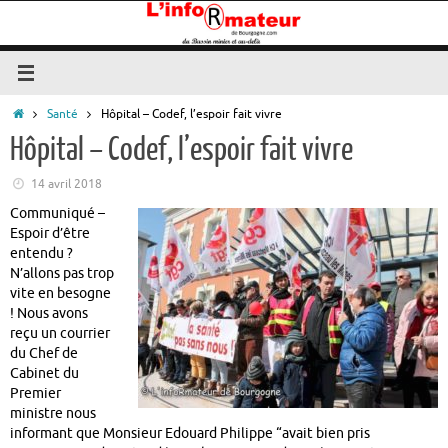
Passer
au
contenu
Accueil
Santé
Hôpital – Codef, l’espoir fait vivre
Hôpital – Codef, l’espoir fait vivre
14 avril 2018
Communiqué –
Espoir d’être
entendu ?
N’allons pas trop
vite en besogne
! Nous avons
reçu un courrier
du Chef de
Cabinet du
Premier
ministre nous
informant que Monsieur Edouard Philippe “avait bien pris