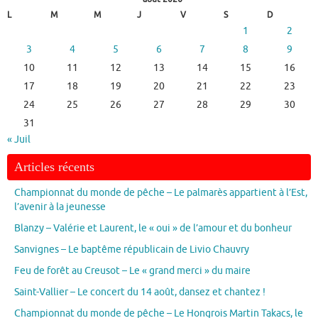
L
M
M
J
V
S
D
1
2
3
4
5
6
7
8
9
10
11
12
13
14
15
16
17
18
19
20
21
22
23
24
25
26
27
28
29
30
31
« Juil
Articles récents
Championnat du monde de pêche – Le palmarès appartient à l’Est,
l’avenir à la jeunesse
Blanzy – Valérie et Laurent, le « oui » de l’amour et du bonheur
Sanvignes – Le baptême républicain de Livio Chauvry
Feu de forêt au Creusot – Le « grand merci » du maire
Saint-Vallier – Le concert du 14 août, dansez et chantez !
Championnat du monde de pêche – Le Hongrois Martin Takacs, le