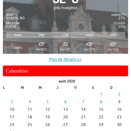
peu nuageux
WIND
HUMIDITY
5 KM/H, NO
27%
PRESSURE
CLOUDS
1 ATM
24%
SAM
DIM
LUN
MAR
MER
°
-/29
C
°
°
°
°
35/19
C
35/19
C
36/17
C
36/18
C
Plus de détails ici
.
Calendrier
août 2026
L
M
M
J
V
S
D
1
2
3
4
5
6
7
8
9
10
11
12
13
14
15
16
17
18
19
20
21
22
23
24
25
26
27
28
29
30