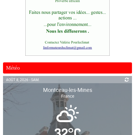
Météo
AOÛT 8, 2026 - SAM.
Montceau-les-Mines
France
32
°
C