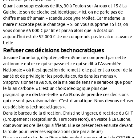
Quant aux suppressions de lits, 30 à Toulon-sur-Arroux et 15 à La
Guiche, le son de cloche est identique. « Ici, on ne parle pas de
chiffre mais d’humain » scande Jocelyne Mollet. Car madame le
maire n’accepte pas le chantage. « Si on vous supprime 15 lits, on
vous donne 65 000 € par lit et par an alors que la dotation
aujourd’hui est de 52 000 €. Je ne comprends pas le calcul » avance-
t-elle.
Refuser ces décisions technocratiques
Josiane Corneloup, députée, elle-même ne comprend pas cette
antinomie entre ce qui se passe et ce qui se dit à l’Assemblée
Nationale « où il est question de remettre le patient au coeur de la
santé et de privilégier les produits courts dans les menus ».
S’approvisionner à Autun, cela n’a pas de sens ne serait-ce que pour
le bilan carbone. « C’est un choix idéologique plus que
pragmatique » déclare-t-elle. « Arrêtons de prendre ces décisions
qui ne sont pas raisonnables. C’est dramatique. Nous devons refuser
ces décisions technocratiques ».
Dans le bureau de la direction, Christine Ungerer, directrice du GHT
(Groupement Hospitalier du Territoire Nord), en visite à La Guiche,
doit avoir les oreilles qui sifflent. Elle se présentera ensuite devant
la foule pour livrer ses explications (lire par ailleurs).
Dans ce contexte, Jean-Pierre Meneghel, représentant du CODEF, y