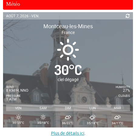
Météo
AOÛT 7, 2026 - VEN.
Montceau-les-Mines
France
30
°
C
ciel dégagé
WIND
HUMIDITY
8 KM/H, NNO
27%
PRESSURE
CLOUDS
1 ATM
-
VEN
SAM
DIM
LUN
MAR
°
°
°
°
°
30/25
C
35/18
C
36/22
C
35/18
C
34/17
C
Plus de détails ici
.