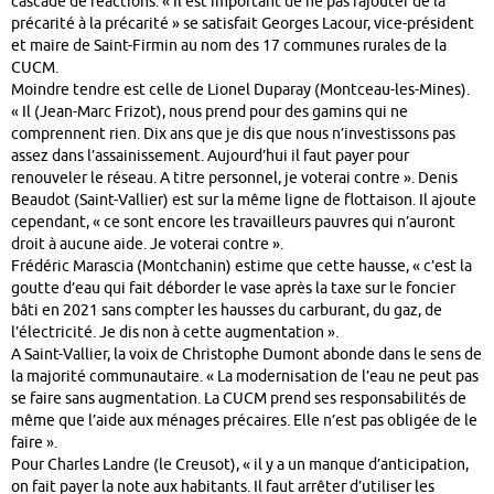
cascade de réactions. « Il est important de ne pas rajouter de la
précarité à la précarité » se satisfait Georges Lacour, vice-président
et maire de Saint-Firmin au nom des 17 communes rurales de la
CUCM.
Moindre tendre est celle de Lionel Duparay (Montceau-les-Mines).
« Il (Jean-Marc Frizot), nous prend pour des gamins qui ne
comprennent rien. Dix ans que je dis que nous n’investissons pas
assez dans l’assainissement. Aujourd’hui il faut payer pour
renouveler le réseau. A titre personnel, je voterai contre ». Denis
Beaudot (Saint-Vallier) est sur la même ligne de flottaison. Il ajoute
cependant, « ce sont encore les travailleurs pauvres qui n’auront
droit à aucune aide. Je voterai contre ».
Frédéric Marascia (Montchanin) estime que cette hausse, « c’est la
goutte d’eau qui fait déborder le vase après la taxe sur le foncier
bâti en 2021 sans compter les hausses du carburant, du gaz, de
l’électricité. Je dis non à cette augmentation ».
A Saint-Vallier, la voix de Christophe Dumont abonde dans le sens de
la majorité communautaire. « La modernisation de l’eau ne peut pas
se faire sans augmentation. La CUCM prend ses responsabilités de
même que l’aide aux ménages précaires. Elle n’est pas obligée de le
faire ».
Pour Charles Landre (le Creusot), « il y a un manque d’anticipation,
on fait payer la note aux habitants. Il faut arrêter d’utiliser les