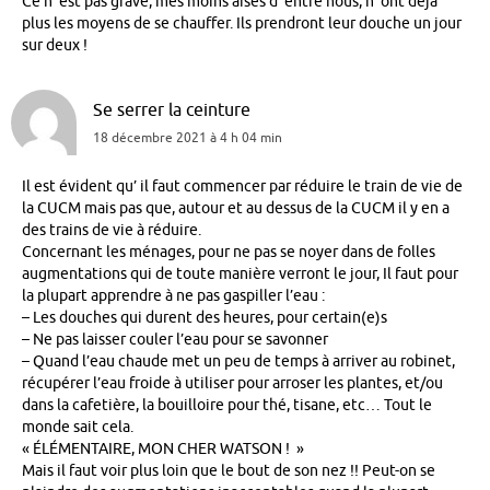
Ce n’ est pas grave, mes moins aisés d’ entre nous, n’ ont déjà
plus les moyens de se chauffer. Ils prendront leur douche un jour
sur deux !
Se serrer la ceinture
18 décembre 2021 à 4 h 04 min
Il est évident qu’ il faut commencer par réduire le train de vie de
la CUCM mais pas que, autour et au dessus de la CUCM il y en a
des trains de vie à réduire.
Concernant les ménages, pour ne pas se noyer dans de folles
augmentations qui de toute manière verront le jour, Il faut pour
la plupart apprendre à ne pas gaspiller l’eau :
– Les douches qui durent des heures, pour certain(e)s
– Ne pas laisser couler l’eau pour se savonner
– Quand l’eau chaude met un peu de temps à arriver au robinet,
récupérer l’eau froide à utiliser pour arroser les plantes, et/ou
dans la cafetière, la bouilloire pour thé, tisane, etc… Tout le
monde sait cela.
« ÉLÉMENTAIRE, MON CHER WATSON ! »
Mais il faut voir plus loin que le bout de son nez !! Peut-on se