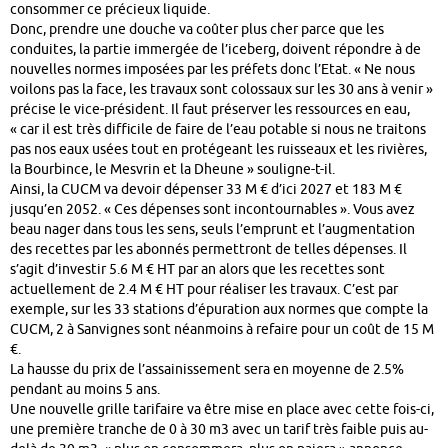
consommer ce précieux liquide.
Donc, prendre une douche va coûter plus cher parce que les
conduites, la partie immergée de l’iceberg, doivent répondre à de
nouvelles normes imposées par les préfets donc l’Etat. « Ne nous
voilons pas la face, les travaux sont colossaux sur les 30 ans à venir »
précise le vice-président. Il faut préserver les ressources en eau,
« car il est très difficile de faire de l’eau potable si nous ne traitons
pas nos eaux usées tout en protégeant les ruisseaux et les rivières,
la Bourbince, le Mesvrin et la Dheune » souligne-t-il.
Ainsi, la CUCM va devoir dépenser 33 M € d’ici 2027 et 183 M €
jusqu’en 2052. « Ces dépenses sont incontournables ». Vous avez
beau nager dans tous les sens, seuls l’emprunt et l’augmentation
des recettes par les abonnés permettront de telles dépenses. Il
s’agit d’investir 5.6 M € HT par an alors que les recettes sont
actuellement de 2.4 M € HT pour réaliser les travaux. C’est par
exemple, sur les 33 stations d’épuration aux normes que compte la
CUCM, 2 à Sanvignes sont néanmoins à refaire pour un coût de 15 M
€.
La hausse du prix de l’assainissement sera en moyenne de 2.5%
pendant au moins 5 ans.
Une nouvelle grille tarifaire va être mise en place avec cette fois-ci,
une première tranche de 0 à 30 m3 avec un tarif très faible puis au-