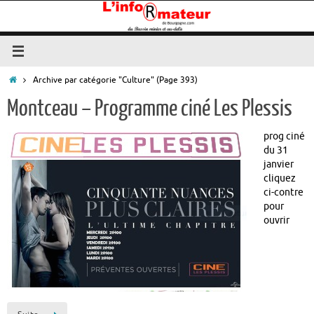
Passer
au
contenu
Accueil
Archive par catégorie "Culture"
(Page 393)
Montceau – Programme ciné Les Plessis
prog ciné
du 31
janvier
cliquez
ci-contre
pour
ouvrir