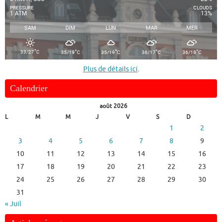
PRESSURE
CLOUDS
1 ATM
13%
SAM
DIM
LUN
MAR
MER
°
°
°
°
°
33/27
C
35/19
C
35/19
C
36/17
C
36/18
C
Plus de détails ici
.
Calendrier
août 2026
L
M
M
J
V
S
D
1
2
3
4
5
6
7
8
9
10
11
12
13
14
15
16
17
18
19
20
21
22
23
24
25
26
27
28
29
30
31
« Juil