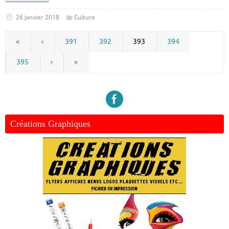
26 janvier 2018
Culture
«
‹
391
392
393
394
395
›
»
Créations Graphiques