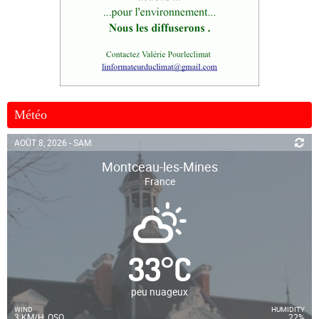
Météo
AOÛT 8, 2026 - SAM.
Montceau-les-Mines
France
33
°
C
peu nuageux
WIND
HUMIDITY
3 KM/H, OSO
22%