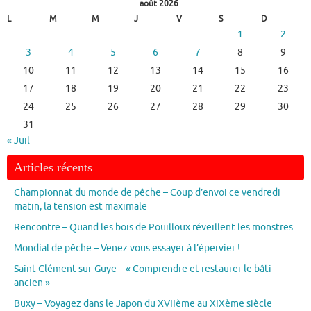
août 2026
L
M
M
J
V
S
D
1
2
3
4
5
6
7
8
9
10
11
12
13
14
15
16
17
18
19
20
21
22
23
24
25
26
27
28
29
30
31
« Juil
Articles récents
Championnat du monde de pêche – Coup d’envoi ce vendredi
matin, la tension est maximale
Rencontre – Quand les bois de Pouilloux réveillent les monstres
Mondial de pêche – Venez vous essayer à l’épervier !
Saint-Clément-sur-Guye – « Comprendre et restaurer le bâti
ancien »
Buxy – Voyagez dans le Japon du XVIIème au XIXème siècle