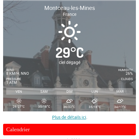
Montceau-les-Mines
France
29
°
C
ciel dégagé
WIND
HUMIDITY
8 KM/H, NNO
26%
PRESSURE
CLOUDS
1 ATM
-
VEN
SAM
DIM
LUN
MAR
°
°
°
°
°
29/27
C
35/18
C
36/22
C
35/18
C
34/17
C
Plus de détails ici
.
Calendrier