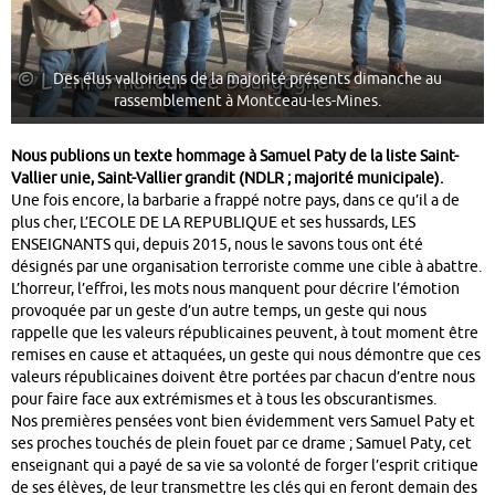
Des élus valloiriens de la majorité présents dimanche au
rassemblement à Montceau-les-Mines.
Nous publions un texte hommage à Samuel Paty de la liste Saint-
Vallier unie, Saint-Vallier grandit (NDLR ; majorité municipale).
Une fois encore, la barbarie a frappé notre pays, dans ce qu’il a de
plus cher, L’ECOLE DE LA REPUBLIQUE et ses hussards, LES
ENSEIGNANTS qui, depuis 2015, nous le savons tous ont été
désignés par une organisation terroriste comme une cible à abattre.
L’horreur, l’effroi, les mots nous manquent pour décrire l’émotion
provoquée par un geste d’un autre temps, un geste qui nous
rappelle que les valeurs républicaines peuvent, à tout moment être
remises en cause et attaquées, un geste qui nous démontre que ces
valeurs républicaines doivent être portées par chacun d’entre nous
pour faire face aux extrémismes et à tous les obscurantismes.
Nos premières pensées vont bien évidemment vers Samuel Paty et
ses proches touchés de plein fouet par ce drame ; Samuel Paty, cet
enseignant qui a payé de sa vie sa volonté de forger l’esprit critique
de ses élèves, de leur transmettre les clés qui en feront demain des