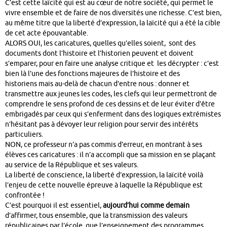
C’est cette laïcité qui est au cœur de notre société, qui permet le
vivre ensemble et de faire de nos diversités une richesse. C’est bien,
au même titre que la liberté d’expression, la laïcité qui a été la cible
de cet acte épouvantable.
ALORS OUI, les caricatures, quelles qu’elles soient, sont des
documents dont l’histoire et l’historien peuvent et doivent
s’emparer, pour en faire une analyse critique et les décrypter : c’est
bien là l’une des fonctions majeures de l’histoire et des
historiens mais au-delà de chacun d’entre nous : donner et
transmettre aux jeunes les codes, les clefs qui leur permettront de
comprendre le sens profond de ces dessins et de leur éviter d’être
embrigadés par ceux qui s’enferment dans des logiques extrémistes
n’hésitant pas à dévoyer leur religion pour servir des intérêts
particuliers.
NON, ce professeur n’a pas commis d’erreur, en montrant à ses
élèves ces caricatures : il n’a accompli que sa mission en se plaçant
au service de la République et ses valeurs.
La liberté de conscience, la liberté d’expression, la laïcité voilà
l’enjeu de cette nouvelle épreuve à laquelle la République est
confrontée !
C’est pourquoi il est essentiel,
aujourd’hui comme demain
d’affirmer, tous ensemble, que la transmission des valeurs
républicaines par l’école, que l’enseignement des programmes