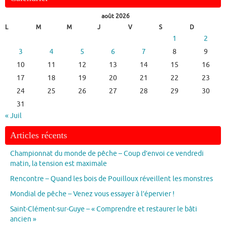
août 2026
L
M
M
J
V
S
D
1
2
3
4
5
6
7
8
9
10
11
12
13
14
15
16
17
18
19
20
21
22
23
24
25
26
27
28
29
30
31
« Juil
Articles récents
Championnat du monde de pêche – Coup d’envoi ce vendredi
matin, la tension est maximale
Rencontre – Quand les bois de Pouilloux réveillent les monstres
Mondial de pêche – Venez vous essayer à l’épervier !
Saint-Clément-sur-Guye – « Comprendre et restaurer le bâti
ancien »