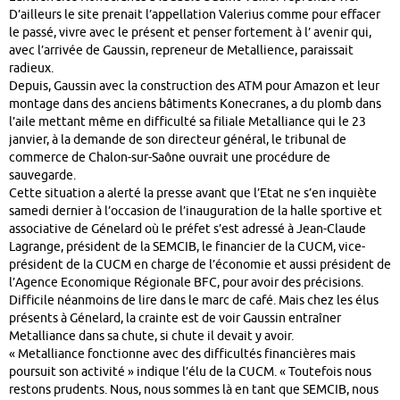
D’ailleurs le site prenait l’appellation Valerius comme pour effacer
le passé, vivre avec le présent et penser fortement à l’ avenir qui,
avec l’arrivée de Gaussin, repreneur de Metallience, paraissait
radieux.
Depuis, Gaussin avec la construction des ATM pour Amazon et leur
montage dans des anciens bâtiments Konecranes, a du plomb dans
l’aile mettant même en difficulté sa filiale Metalliance qui le 23
janvier, à la demande de son directeur général, le tribunal de
commerce de Chalon-sur-Saône ouvrait une procédure de
sauvegarde.
Cette situation a alerté la presse avant que l’Etat ne s’en inquiète
samedi dernier à l’occasion de l’inauguration de la halle sportive et
associative de Génelard où le préfet s’est adressé à Jean-Claude
Lagrange, président de la SEMCIB, le financier de la CUCM, vice-
président de la CUCM en charge de l’économie et aussi président de
l’Agence Economique Régionale BFC, pour avoir des précisions.
Difficile néanmoins de lire dans le marc de café. Mais chez les élus
présents à Génelard, la crainte est de voir Gaussin entraîner
Metalliance dans sa chute, si chute il devait y avoir.
« Metalliance fonctionne avec des difficultés financières mais
poursuit son activité » indique l’élu de la CUCM. « Toutefois nous
restons prudents. Nous, nous sommes là en tant que SEMCIB, nous