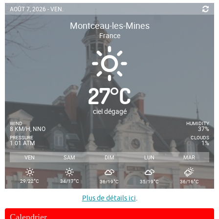
AOÛT 7, 2026 - VEN.
Montceau-les-Mines
France
27
°
C
ciel dégagé
WIND
HUMIDITY
8 KM/H, NNO
37%
PRESSURE
CLOUDS
1.01 ATM
1%
VEN
SAM
DIM
LUN
MAR
°
°
°
°
°
29/22
C
34/17
C
36/19
C
35/19
C
36/16
C
Plus de détails ici
.
Calendrier