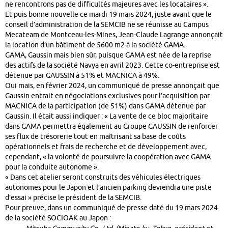
ne rencontrons pas de difficultés majeures avec les locataires ».
Et puis bonne nouvelle ce mardi 19 mars 2024, juste avant que le
conseil d’administration de la SEMCIB ne se réunisse au Campus
Mecateam de Montceau-les-Mines, Jean-Claude Lagrange annonçait
la location d’un bâtiment de 5600 m2 à la société GAMA.
GAMA, Gaussin mais bien sûr, puisque GAMA est née de la reprise
des actifs de la société Navya en avril 2023. Cette co-entreprise est
détenue par GAUSSIN à 51% et MACNICA à 49%.
Oui mais, en février 2024, un communiqué de presse annonçait que
Gaussin entrait en négociations exclusives pour l’acquisition par
MACNICA de la participation (de 51%) dans GAMA détenue par
Gaussin. Il était aussi indiquer : « La vente de ce bloc majoritaire
dans GAMA permettra également au Groupe GAUSSIN de renforcer
ses flux de trésorerie tout en maîtrisant sa base de coûts
opérationnels et frais de recherche et de développement avec,
cependant, « la volonté de poursuivre la coopération avec GAMA
pour la conduite autonome ».
« Dans cet atelier seront construits des véhicules électriques
autonomes pour le Japon et l’ancien parking deviendra une piste
d’essai » précise le président de la SEMCIB.
Pour preuve, dans un communiqué de presse daté du 19 mars 2024
de la société SOCIOAK au Japon :