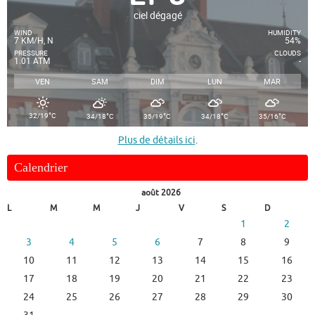
ciel dégagé
WIND
HUMIDITY
7 KM/H, N
54%
PRESSURE
CLOUDS
1.01 ATM
-
VEN
SAM
DIM
LUN
MAR
°
°
°
°
°
32/19
C
34/18
C
35/19
C
34/18
C
35/16
C
Plus de détails ici
.
Calendrier
août 2026
L
M
M
J
V
S
D
1
2
3
4
5
6
7
8
9
10
11
12
13
14
15
16
17
18
19
20
21
22
23
24
25
26
27
28
29
30