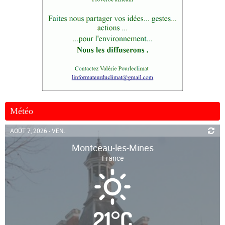
Météo
AOÛT 7, 2026 - VEN.
Montceau-les-Mines
France
21
°
C