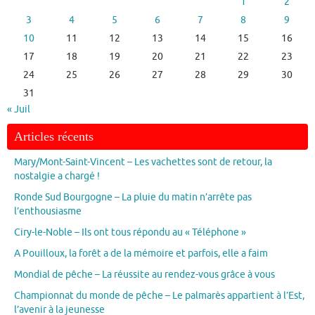
1
2
3
4
5
6
7
8
9
10
11
12
13
14
15
16
17
18
19
20
21
22
23
24
25
26
27
28
29
30
31
« Juil
Articles récents
Mary/Mont-Saint-Vincent – Les vachettes sont de retour, la
nostalgie a chargé !
Ronde Sud Bourgogne – La pluie du matin n’arrête pas
l’enthousiasme
Ciry-le-Noble – Ils ont tous répondu au « Téléphone »
A Pouilloux, la forêt a de la mémoire et parfois, elle a faim
Mondial de pêche – La réussite au rendez-vous grâce à vous
Championnat du monde de pêche – Le palmarès appartient à l’Est,
l’avenir à la jeunesse