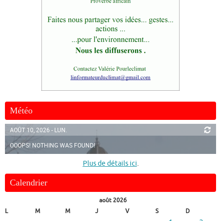
Météo
AOÛT 10, 2026 - LUN.
OOOPS! NOTHING WAS FOUND!
Plus de détails ici
.
Calendrier
août 2026
L
M
M
J
V
S
D