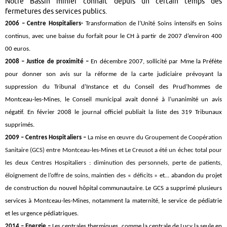
Notre Bassin minier connaît depuis un certain temps des
fermetures des services publics.
2006 –
Centre Hospitaliers-
Transformation
de l’Unité Soins intensifs en Soins
continus, avec une baisse du forfait pour le CH à partir de 2007 d’environ 400
00 euros.
2008 – Justice de proximité
–
En
décembre 2007, sollicité par Mme la Préfète
pour donner son avis sur la réforme de la carte judiciaire prévoyant la
suppression du Tribunal d’Instance et du Conseil des Prud’hommes de
Montceau-les-Mines, le Conseil municipal avait donné à l’unanimité un avis
négatif. En février 2008 le journal officiel publiait la liste des 319 Tribunaux
supprimés.
2009 – Centres Hospitaliers –
La mise en œuvre du Groupement de Coopération
Sanitaire (GCS) entre Montceau-les-Mines et Le Creusot a été un échec total pour
les deux Centres Hospitaliers : diminution des personnels, perte de patients,
éloignement de l’offre de soins, maintien des « déficits »
et… abandon du projet
de construction du nouvel hôpital communautaire. Le GCS a supprimé plusieurs
services à Montceau-les-Mines, notamment la maternité, le service de pédiatrie
et les urgence pédiatriques.
2014 – Energie –
Les centrales thermiques, comme la centrale de Lucy la seule en