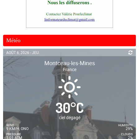
Météo
AOÛT 6, 2026 - JEU.
Montceau-les-Mines
France
30
°
C
ciel dégagé
WIND
HUMIDITY
9 KM/H, ONO
29%
PRESSURE
CLOUDS
1.01 ATM
2%