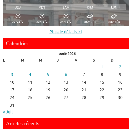
JEU
VEN
SAM
DIM
LUN
°
°
°
°
°
30/28
C
33/18
C
34/18
C
35/19
C
33/18
C
Plus de détails ici
.
Calendrier
août 2026
L
M
M
J
V
S
D
1
2
3
4
5
6
7
8
9
10
11
12
13
14
15
16
17
18
19
20
21
22
23
24
25
26
27
28
29
30
31
« Juil
Articles récents