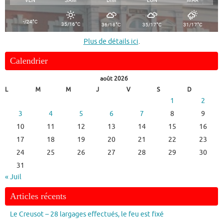
°
-/24
C
°
°
°
°
35/16
C
36/18
C
35/17
C
31/17
C
Plus de détails ici
.
Calendrier
août 2026
L
M
M
J
V
S
D
1
2
3
4
5
6
7
8
9
10
11
12
13
14
15
16
17
18
19
20
21
22
23
24
25
26
27
28
29
30
31
« Juil
Articles récents
Le Creusot – 28 largages effectués, le feu est fixé