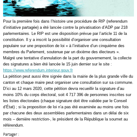
Pour la première fois dans l’histoire une procédure de RIP (referendum
d’initiative
partagée) a été lancée contre la privatisation d’ADP par 218
parlementaires. Le RIP est
une disposition prévue par l’article 11 de la
constitution. Il y a inscrit la possibilité
d’organiser une consultation
populaire sur une proposition de loi « à l’initiative d’un
cinquième des
membres du Parlement, soutenue par un dixième des électeurs ».
Malgré une tentative d’annulation de la part du gouvernement, la collecte
des signatures
a bien été lancée le 15 juin dernier sur le site :
https://www.referendum.interieur.gouv.fr
La pétition peut aussi être signé
e
dans la mairie de la plus grande ville du
canton et
chaque maire peut organiser une consultation sur sa commune.
D’ici au 12 mars 2020, cette pétition devra recueillir la signature d’au
moins 10% du
corps électoral, soit 4 717 396 de personnes inscrites sur
les listes électorales (chaque
signature doit être validée par le Conseil
d’État) ; si la proposition de loi n’a pas été
examinée au moins une fois
par chacune des deux assemblées parlementaires dans un
délai de six
mois – dernière restriction-, le président de la République la soumet au
référendum.
Partager :