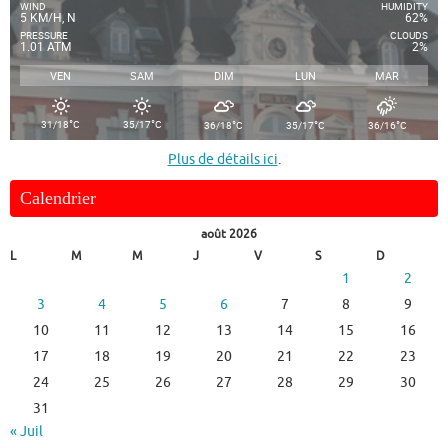
WIND
HUMIDITY
5 KM/H, N
62%
PRESSURE
CLOUDS
1.01 ATM
2%
VEN
SAM
DIM
LUN
MAR
°
°
°
°
°
31/18
C
35/17
C
36/18
C
35/17
C
36/16
C
Plus de détails ici
.
Calendrier
août 2026
L
M
M
J
V
S
D
1
2
3
4
5
6
7
8
9
10
11
12
13
14
15
16
17
18
19
20
21
22
23
24
25
26
27
28
29
30
31
« Juil