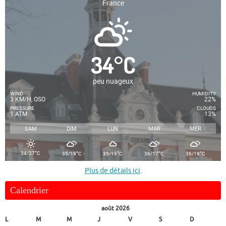
France
34
°
C
peu nuageux
WIND
HUMIDITY
3 KM/H, OSO
22%
PRESSURE
CLOUDS
1 ATM
13%
SAM
DIM
LUN
MAR
MER
°
°
°
°
°
34/27
C
35/19
C
35/19
C
36/17
C
36/18
C
Plus de détails ici
.
Calendrier
août 2026
L
M
M
J
V
S
D