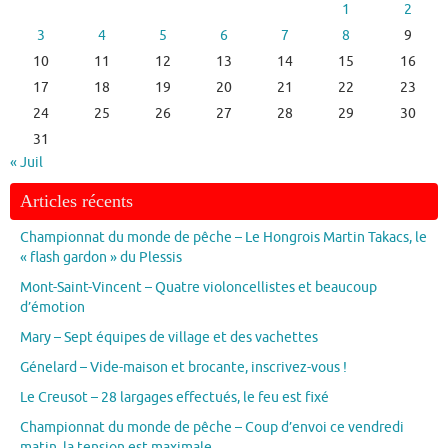
1
2
3
4
5
6
7
8
9
10
11
12
13
14
15
16
17
18
19
20
21
22
23
24
25
26
27
28
29
30
31
« Juil
Articles récents
Championnat du monde de pêche – Le Hongrois Martin Takacs, le
« flash gardon » du Plessis
Mont-Saint-Vincent – Quatre violoncellistes et beaucoup
d’émotion
Mary – Sept équipes de village et des vachettes
Génelard – Vide-maison et brocante, inscrivez-vous !
Le Creusot – 28 largages effectués, le feu est fixé
Championnat du monde de pêche – Coup d’envoi ce vendredi
matin, la tension est maximale