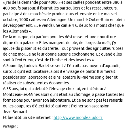
« j’ai de la demande pour 4000 » et ses cailles pondent entre 380 à
400 oeufs par jour. Il fournit les particuliers et les restaurateurs,
participe à des marchés de producteurs et envoie entre mars et
octobre, 1000 cailles en Allemagne. Un marché Outre-Rhin en plein
développement. « Je vends une caille 4 €, deux fois moins cher que
les Allemands ».
De la musique, du parfum pour les déstresser et une nourriture
digne d’un palace. « Elles mangent du blé, de l’orge, du maïs, j’y
ajoute du pissenlit et du trèfle. Tout provient des agriculteurs près
de chez moi. Je ne leur donne aucune cochonnerie. Et quand elles
sont à l’extérieur, c’est de l’herbe et des insectes ».
A Soumilly, Ludovic Badet se sent à l’étroit, pas moyen d’agrandir,
surtout qu’il est locataire, alors il envisage de partir. Il aimerait
posséder son laboratoire et ainsi abattre lui-même son gibier et
réaliser de subséquentes économies.
A 35 ans, lui qui a débuté l’élevage chez lui, en intérieur à
Montceau-les-Mines alors qu’il était au chômage, a passé toutes les
formations pour avoir son laboratoire. Et ce ne sont pas les renards
ou les coupures d’électricité qui vont freiner son ascension.
Jean Bernard
Et bientôt un site internet :
http://www.mondealudo.fr
Partager :