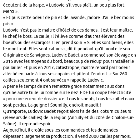
écoutent de la harpe. « Ludovic, s’il vous plaît, un peu plus fort.
Merci ».
« Et puis cette odeur de pin et de lavande, j’adore. J’ai le bec moins
pris ».
Ludovic n’est pas le maître d’hôtel de ces dames, il est leur maître,
le chef, le boss. La caille, il l’élève comme d’autres élèvent des
boeufs ou des escargots. Il en prend soin. « Si elles sont biens, elles
le montrent. Elles sont calmes », dit-il pendant qu’il monte le son.
Originaire de Sanvignes, Ludovic Badet a commencé son élevage en
2015 avec les moyens du bord, beaucoup de récup’ pour installer le
poulailler. Et puis en 2017, catastrophe, maître renard par l’odeur
alléché en parle à tous ses copains et pillent l’endroit. « Sur 260
cailles, seulement 4 ont survécu » rappelle Ludovic.
A peine le temps de s’en remettre grâce notamment aux dons
qu’une autre tuile lui tombe sur le nez. EDF lui coupe l’électricité
« pour une erreur de dossier » et tous les oeufs, tous les cailleteaux
sont perdus. La guigne ! Soumilly, endroit maudit !
Qu’importe, Ludovic Badet reçoit alors l’aide des coturniculteurs
(éleveurs de cailles) de la région (Antully et du côté de Chalon-sur-
Saône). Il reprend espoir.
Aujourd’hui, il croûle sous les commandes et les demandes
dépassent largement sa production. Il vend 2000 cailles par mois,