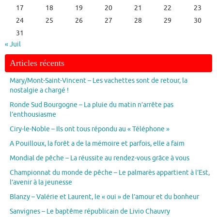
17
18
19
20
21
22
23
24
25
26
27
28
29
30
31
« Juil
Articles récents
Mary/Mont-Saint-Vincent – Les vachettes sont de retour, la
nostalgie a chargé !
Ronde Sud Bourgogne – La pluie du matin n’arrête pas
l’enthousiasme
Ciry-le-Noble – Ils ont tous répondu au « Téléphone »
A Pouilloux, la forêt a de la mémoire et parfois, elle a faim
Mondial de pêche – La réussite au rendez-vous grâce à vous
Championnat du monde de pêche – Le palmarès appartient à l’Est,
l’avenir à la jeunesse
Blanzy – Valérie et Laurent, le « oui » de l’amour et du bonheur
Sanvignes – Le baptême républicain de Livio Chauvry