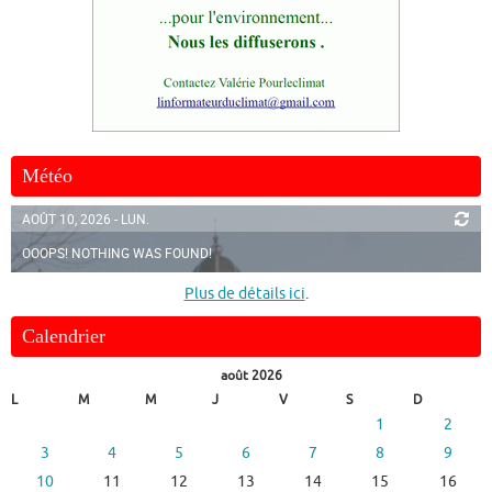
Météo
AOÛT 10, 2026 - LUN.
OOOPS! NOTHING WAS FOUND!
Plus de détails ici
.
Calendrier
août 2026
L
M
M
J
V
S
D
1
2
3
4
5
6
7
8
9
10
11
12
13
14
15
16