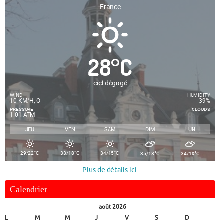
France
28
°
C
ciel dégagé
WIND
HUMIDITY
10 KM/H, O
39%
PRESSURE
CLOUDS
1.01 ATM
-
JEU
VEN
SAM
DIM
LUN
°
°
°
°
°
29/22
C
33/18
C
34/15
C
35/18
C
34/18
C
Plus de détails ici
.
Calendrier
août 2026
L
M
M
J
V
S
D