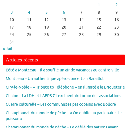
1
2
3
4
5
6
7
8
9
10
11
12
13
14
15
16
17
18
19
20
21
22
23
24
25
26
27
28
29
30
31
« Juil
Articles récents
L’été à Montceau – Il a soufflé un air de vacances au centre-ville
Montceau – Un authentique apéro-concert au Baraillot
Ciry-le-Noble – « Tribute to Téléphone » en illimité à la Briqueterie
Chalon – La LDH et l’AFPS 71 excluent du forum des associations
Guerre culturelle – Les communistes pas copains avec Bolloré
Championnat du monde de pêche – « On oublie un partenaire : le
poisson »
Championnat du monde de pêche – Le défilé des nations avant