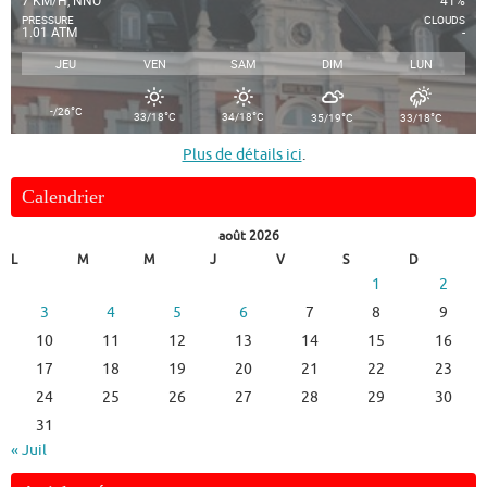
7 KM/H, NNO
41%
PRESSURE
CLOUDS
1.01 ATM
-
JEU
VEN
SAM
DIM
LUN
°
-/26
C
°
°
°
°
33/18
C
34/18
C
35/19
C
33/18
C
Plus de détails ici
.
Calendrier
août 2026
L
M
M
J
V
S
D
1
2
3
4
5
6
7
8
9
10
11
12
13
14
15
16
17
18
19
20
21
22
23
24
25
26
27
28
29
30
31
« Juil