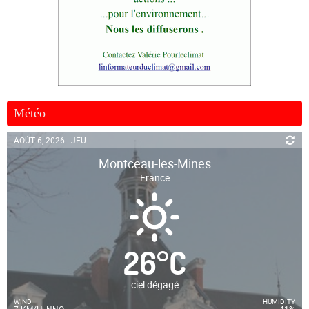
Météo
AOÛT 6, 2026 - JEU.
Montceau-les-Mines
France
26
°
C
ciel dégagé
WIND
HUMIDITY