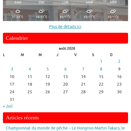
SAM
DIM
LUN
MAR
MER
°
°
°
°
°
31/24
C
34/21
C
35/17
C
35/17
C
35/17
C
Plus de détails ici
.
Calendrier
août 2026
L
M
M
J
V
S
D
1
2
3
4
5
6
7
8
9
10
11
12
13
14
15
16
17
18
19
20
21
22
23
24
25
26
27
28
29
30
31
« Juil
Articles récents
Championnat du monde de pêche – Le Hongrois Martin Takacs, le