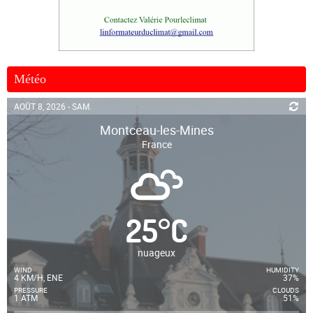
Météo
AOÛT 8, 2026 - SAM.
Montceau-les-Mines
France
25
°
C
nuageux
WIND
HUMIDITY
4 KM/H, ENE
37%
PRESSURE
CLOUDS
1 ATM
51%