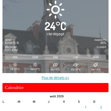
24
°
C
ciel dégagé
WIND
HUMIDITY
8 KM/H, N
40%
PRESSURE
CLOUDS
1.01 ATM
-
VEN
SAM
DIM
LUN
MAR
°
°
°
°
°
29/22
C
34/17
C
36/19
C
35/19
C
36/16
C
Plus de détails ici
.
Calendrier
août 2026
L
M
M
J
V
S
D
1
2