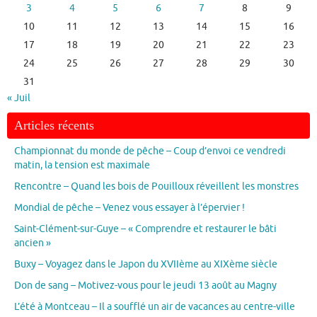
3
4
5
6
7
8
9
10
11
12
13
14
15
16
17
18
19
20
21
22
23
24
25
26
27
28
29
30
31
« Juil
Articles récents
Championnat du monde de pêche – Coup d’envoi ce vendredi
matin, la tension est maximale
Rencontre – Quand les bois de Pouilloux réveillent les monstres
Mondial de pêche – Venez vous essayer à l’épervier !
Saint-Clément-sur-Guye – « Comprendre et restaurer le bâti
ancien »
Buxy – Voyagez dans le Japon du XVIIème au XIXème siècle
Don de sang – Motivez-vous pour le jeudi 13 août au Magny
L’été à Montceau – Il a soufflé un air de vacances au centre-ville