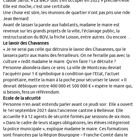
Claude Jarrot. « La SNCF doit s’en occuper en 2022 » précise-t-elle.
Elle est moche, c’est une certitude.
Une chose est sûre, les réunions de quartier n’ont pas pris une ride.
Jean Bernard
Avant de laisser la parole aux habitants, madame le maire est
revenue sur les grands projets de la ville, l’éclairage public, la
restructuration du BDV, la friche Loison, entre autres. Ou encore…
Le lavoir des Chavannes
« Je ne serai pas celle qui détruira le lavoir des Chavannes, qui le
laissera partir aux mains des ferrailleurs. On ne ferraille pas avec la
culture » redit madame le maire. Qu’en faire ? Le détruite ?
Personne abondera dans ce sens. La ville de Montceau devrait
l’acquérir pour 1 € symbolique à condition que l’Etat, l’actuel
propriétaire, mette la main à la poche pour sécuriser le lavoir. « Il
devrait débloquer entre 400 000 et 500 000 € » espère le maire qui,
si besoin, fera un référendum.
Ecole de la sécurité
Personne n’en avait entendu parler avant ce jeudi soir. Elle a ouvert
le 1er septembre 2021 dans l’ancienne cantine à Bellevue. Elle
accueille 9 à 12 agents de sécurité formés par sessions de six mois.
« Dans le cadre de leurs stages obligatoires, les élèves intégreront
la police municipale », explique madame le maire. Ces formations
sont financées par la Région Bourgogne – Franche-Comté dans le