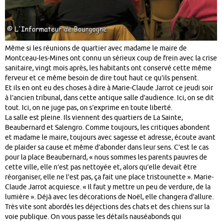
Même si les réunions de quartier avec madame le maire de
Montceau-les-Mines ont connu un sérieux coup de frein avec la crise
sanitaire, vingt mois après, les habitants ont conservé cette même
ferveur et ce même besoin de dire tout haut ce qu’ils pensent.
Et ils en ont eu des choses à dire à Marie-Claude Jarrot ce jeudi soir
à l’ancien tribunal, dans cette antique salle d’audience. Ici, on se dit
tout. Ici, on ne juge pas, on s’exprime en toute liberté.
La salle est pleine. Ils viennent des quartiers de La Sainte,
Beaubernard et Salengro. Comme toujours, les critiques abondent
et madame le maire, toujours avec sagesse et adresse, écoute avant
de plaider sa cause et même d’abonder dans leur sens. C’est le cas
pour la place Beaubernard, « nous sommes les parents pauvres de
cette ville, elle n’est pas nettoyée et, alors qu’elle devait être
réorganiser, elle ne l’est pas, ça fait une place tristounette ». Marie-
Claude Jarrot acquiesce. « Il faut y mettre un peu de verdure, de la
lumière ». Déjà avec les décorations de Noël, elle changera d’allure.
Très vite sont abordés les déjections des chats et des chiens sur la
voie publique. On vous passe les détails nauséabonds qui