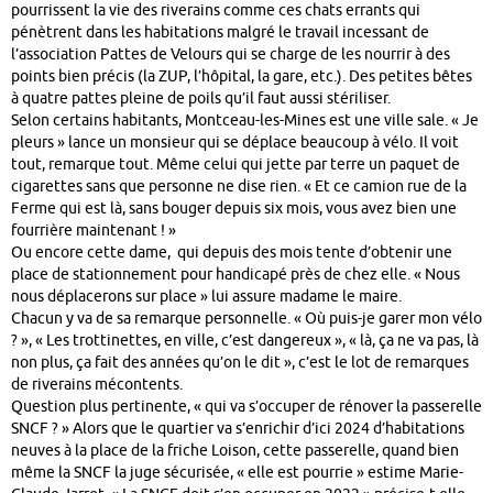
pourrissent la vie des riverains comme ces chats errants qui
pénètrent dans les habitations malgré le travail incessant de
l’association Pattes de Velours qui se charge de les nourrir à des
points bien précis (la ZUP, l’hôpital, la gare, etc.). Des petites bêtes
à quatre pattes pleine de poils qu’il faut aussi stériliser.
Selon certains habitants, Montceau-les-Mines est une ville sale. « Je
pleurs » lance un monsieur qui se déplace beaucoup à vélo. Il voit
tout, remarque tout. Même celui qui jette par terre un paquet de
cigarettes sans que personne ne dise rien. « Et ce camion rue de la
Ferme qui est là, sans bouger depuis six mois, vous avez bien une
fourrière maintenant ! »
Ou encore cette dame, qui depuis des mois tente d’obtenir une
place de stationnement pour handicapé près de chez elle. « Nous
nous déplacerons sur place » lui assure madame le maire.
Chacun y va de sa remarque personnelle. « Où puis-je garer mon vélo
? », « Les trottinettes, en ville, c’est dangereux », « là, ça ne va pas, là
non plus, ça fait des années qu’on le dit », c’est le lot de remarques
de riverains mécontents.
Question plus pertinente, « qui va s’occuper de rénover la passerelle
SNCF ? » Alors que le quartier va s’enrichir d’ici 2024 d’habitations
neuves à la place de la friche Loison, cette passerelle, quand bien
même la SNCF la juge sécurisée, « elle est pourrie » estime Marie-